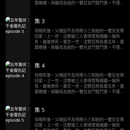
籌帷幄，與繼母及她的一雙兒女鬥智鬥勇。不僅成
功復仇，在復仇的過程中，她還遇到了曾救過她的
男人顧雋北，兩人彼此欣賞惺惺相惜，最後幸福地
在一起。
集 3
母親死後，父親迫不及待將小三和她的一雙兒女帶
回家。上一世，沈黎被三人害得眾叛親離一無所
有，最後慘死。重生一世，沈黎忍辱負重五年，運
籌帷幄，與繼母及她的一雙兒女鬥智鬥勇。不僅成
功復仇，在復仇的過程中，她還遇到了曾救過她的
男人顧雋北，兩人彼此欣賞惺惺相惜，最後幸福地
在一起。
集 4
母親死後，父親迫不及待將小三和她的一雙兒女帶
回家。上一世，沈黎被三人害得眾叛親離一無所
有，最後慘死。重生一世，沈黎忍辱負重五年，運
籌帷幄，與繼母及她的一雙兒女鬥智鬥勇。不僅成
功復仇，在復仇的過程中，她還遇到了曾救過她的
男人顧雋北，兩人彼此欣賞惺惺相惜，最後幸福地
在一起。
集 5
母親死後，父親迫不及待將小三和她的一雙兒女帶
回家。上一世，沈黎被三人害得眾叛親離一無所