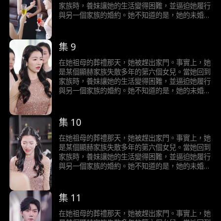
家族時，養妹讓她的生活變得困難，並逼迫她履行
與另一個家族的婚約。她不知道的是，她的未婚夫
正是她已經愛上的那個人。
集 9
在她祖母的葬禮那天，她被趕出家門。事實上，她
是某個顯赫家族失散多年的第六個女兒。當她回到
家族時，養妹讓她的生活變得困難，並逼迫她履行
與另一個家族的婚約。她不知道的是，她的未婚夫
正是她已經愛上的那個人。
集 10
在她祖母的葬禮那天，她被趕出家門。事實上，她
是某個顯赫家族失散多年的第六個女兒。當她回到
家族時，養妹讓她的生活變得困難，並逼迫她履行
與另一個家族的婚約。她不知道的是，她的未婚夫
正是她已經愛上的那個人。
集 11
在她祖母的葬禮那天，她被趕出家門。事實上，她