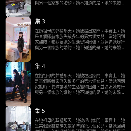
與另一個家族的婚約。她不知道的是，她的未婚夫
正是她已經愛上的那個人。
集 3
在她祖母的葬禮那天，她被趕出家門。事實上，她
是某個顯赫家族失散多年的第六個女兒。當她回到
家族時，養妹讓她的生活變得困難，並逼迫她履行
與另一個家族的婚約。她不知道的是，她的未婚夫
正是她已經愛上的那個人。
集 4
在她祖母的葬禮那天，她被趕出家門。事實上，她
是某個顯赫家族失散多年的第六個女兒。當她回到
家族時，養妹讓她的生活變得困難，並逼迫她履行
與另一個家族的婚約。她不知道的是，她的未婚夫
正是她已經愛上的那個人。
集 5
在她祖母的葬禮那天，她被趕出家門。事實上，她
是某個顯赫家族失散多年的第六個女兒。當她回到