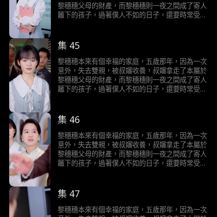
和吸血鬼親戚斷絕了關係。卻沒想到薑綿知道後，
黎穗穗父母的財產，而黎穗穗則一夜之間成了寄人
竟然想要收養黎穗穗，這可在林致的意料之外。林
籬下的孩子，過著僕人不如的日子，還要時常受堂
致因擔心黎穗穗是為了錢故意接近薑綿，於是夥同
姐黎萍的欺負。到十八歲這年，她無意救下一位婦
另外兩人隱瞞了有權有勢的身份。兄弟三人在相處
女，卻不知道她竟是首富的母親，薑綿膝下有三個
中，被黎穗穗的堅毅善良打動，發現了黎穗穗只不
孩子，老大林致，老二林霖和老三林安，都是各個
集 45
過是個單純勤勞，並且身世可憐的小女生，大家以
行業的翹楚。薑綿對這個善良的女孩格外有好感，
小人之心度君子之腹，對妹妹產生了太多偏見，如
命兄弟三人去登門道謝，三人意外的撞見黎穗穗和
黎穗穗本來有個幸福的家庭，五歲那年，因為一次
何向這個妹妹坦白身份又成了一個難題。
她二叔一家在起爭執。林致順水推舟，幫助黎穗穗
意外，失去雙親，被叔嬸收養，叔嬸拿走了本屬於
和吸血鬼親戚斷絕了關係。卻沒想到薑綿知道後，
黎穗穗父母的財產，而黎穗穗則一夜之間成了寄人
竟然想要收養黎穗穗，這可在林致的意料之外。林
籬下的孩子，過著僕人不如的日子，還要時常受堂
致因擔心黎穗穗是為了錢故意接近薑綿，於是夥同
姐黎萍的欺負。到十八歲這年，她無意救下一位婦
另外兩人隱瞞了有權有勢的身份。兄弟三人在相處
女，卻不知道她竟是首富的母親，薑綿膝下有三個
中，被黎穗穗的堅毅善良打動，發現了黎穗穗只不
孩子，老大林致，老二林霖和老三林安，都是各個
集 46
過是個單純勤勞，並且身世可憐的小女生，大家以
行業的翹楚。薑綿對這個善良的女孩格外有好感，
小人之心度君子之腹，對妹妹產生了太多偏見，如
命兄弟三人去登門道謝，三人意外的撞見黎穗穗和
黎穗穗本來有個幸福的家庭，五歲那年，因為一次
何向這個妹妹坦白身份又成了一個難題。
她二叔一家在起爭執。林致順水推舟，幫助黎穗穗
意外，失去雙親，被叔嬸收養，叔嬸拿走了本屬於
和吸血鬼親戚斷絕了關係。卻沒想到薑綿知道後，
黎穗穗父母的財產，而黎穗穗則一夜之間成了寄人
竟然想要收養黎穗穗，這可在林致的意料之外。林
籬下的孩子，過著僕人不如的日子，還要時常受堂
致因擔心黎穗穗是為了錢故意接近薑綿，於是夥同
姐黎萍的欺負。到十八歲這年，她無意救下一位婦
另外兩人隱瞞了有權有勢的身份。兄弟三人在相處
女，卻不知道她竟是首富的母親，薑綿膝下有三個
中，被黎穗穗的堅毅善良打動，發現了黎穗穗只不
孩子，老大林致，老二林霖和老三林安，都是各個
集 47
過是個單純勤勞，並且身世可憐的小女生，大家以
行業的翹楚。薑綿對這個善良的女孩格外有好感，
小人之心度君子之腹，對妹妹產生了太多偏見，如
命兄弟三人去登門道謝，三人意外的撞見黎穗穗和
黎穗穗本來有個幸福的家庭，五歲那年，因為一次