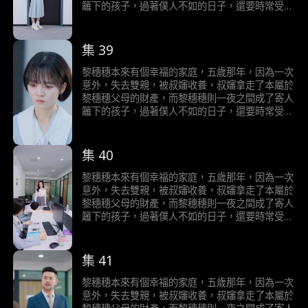
竟然想要收養黎穗穗，這可在林致的意料之外。林
籬下的孩子，過著僕人不如的日子，還要時常受堂
致因擔心黎穗穗是為了錢故意接近薑綿，於是夥同
姐黎萍的欺負。到十八歲這年，她無意救下一位婦
另外兩人隱瞞了有權有勢的身份。兄弟三人在相處
女，卻不知道她竟是首富的母親，薑綿膝下有三個
中，被黎穗穗的堅毅善良打動，發現了黎穗穗只不
孩子，老大林致，老二林霖和老三林安，都是各個
集 39
過是個單純勤勞，並且身世可憐的小女生，大家以
行業的翹楚。薑綿對這個善良的女孩格外有好感，
小人之心度君子之腹，對妹妹產生了太多偏見，如
命兄弟三人去登門道謝，三人意外的撞見黎穗穗和
黎穗穗本來有個幸福的家庭，五歲那年，因為一次
何向這個妹妹坦白身份又成了一個難題。
她二叔一家在起爭執。林致順水推舟，幫助黎穗穗
意外，失去雙親，被叔嬸收養，叔嬸拿走了本屬於
和吸血鬼親戚斷絕了關係。卻沒想到薑綿知道後，
黎穗穗父母的財產，而黎穗穗則一夜之間成了寄人
竟然想要收養黎穗穗，這可在林致的意料之外。林
籬下的孩子，過著僕人不如的日子，還要時常受堂
致因擔心黎穗穗是為了錢故意接近薑綿，於是夥同
姐黎萍的欺負。到十八歲這年，她無意救下一位婦
另外兩人隱瞞了有權有勢的身份。兄弟三人在相處
女，卻不知道她竟是首富的母親，薑綿膝下有三個
中，被黎穗穗的堅毅善良打動，發現了黎穗穗只不
孩子，老大林致，老二林霖和老三林安，都是各個
集 40
過是個單純勤勞，並且身世可憐的小女生，大家以
行業的翹楚。薑綿對這個善良的女孩格外有好感，
小人之心度君子之腹，對妹妹產生了太多偏見，如
命兄弟三人去登門道謝，三人意外的撞見黎穗穗和
黎穗穗本來有個幸福的家庭，五歲那年，因為一次
何向這個妹妹坦白身份又成了一個難題。
她二叔一家在起爭執。林致順水推舟，幫助黎穗穗
意外，失去雙親，被叔嬸收養，叔嬸拿走了本屬於
和吸血鬼親戚斷絕了關係。卻沒想到薑綿知道後，
黎穗穗父母的財產，而黎穗穗則一夜之間成了寄人
竟然想要收養黎穗穗，這可在林致的意料之外。林
籬下的孩子，過著僕人不如的日子，還要時常受堂
致因擔心黎穗穗是為了錢故意接近薑綿，於是夥同
姐黎萍的欺負。到十八歲這年，她無意救下一位婦
另外兩人隱瞞了有權有勢的身份。兄弟三人在相處
女，卻不知道她竟是首富的母親，薑綿膝下有三個
中，被黎穗穗的堅毅善良打動，發現了黎穗穗只不
孩子，老大林致，老二林霖和老三林安，都是各個
集 41
過是個單純勤勞，並且身世可憐的小女生，大家以
行業的翹楚。薑綿對這個善良的女孩格外有好感，
小人之心度君子之腹，對妹妹產生了太多偏見，如
命兄弟三人去登門道謝，三人意外的撞見黎穗穗和
黎穗穗本來有個幸福的家庭，五歲那年，因為一次
何向這個妹妹坦白身份又成了一個難題。
她二叔一家在起爭執。林致順水推舟，幫助黎穗穗
意外，失去雙親，被叔嬸收養，叔嬸拿走了本屬於
和吸血鬼親戚斷絕了關係。卻沒想到薑綿知道後，