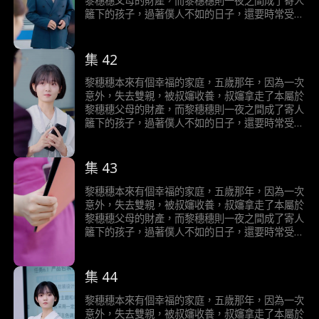
黎穗穗父母的財產，而黎穗穗則一夜之間成了寄人
竟然想要收養黎穗穗，這可在林致的意料之外。林
籬下的孩子，過著僕人不如的日子，還要時常受堂
致因擔心黎穗穗是為了錢故意接近薑綿，於是夥同
姐黎萍的欺負。到十八歲這年，她無意救下一位婦
另外兩人隱瞞了有權有勢的身份。兄弟三人在相處
女，卻不知道她竟是首富的母親，薑綿膝下有三個
中，被黎穗穗的堅毅善良打動，發現了黎穗穗只不
孩子，老大林致，老二林霖和老三林安，都是各個
集 42
過是個單純勤勞，並且身世可憐的小女生，大家以
行業的翹楚。薑綿對這個善良的女孩格外有好感，
小人之心度君子之腹，對妹妹產生了太多偏見，如
命兄弟三人去登門道謝，三人意外的撞見黎穗穗和
黎穗穗本來有個幸福的家庭，五歲那年，因為一次
何向這個妹妹坦白身份又成了一個難題。
她二叔一家在起爭執。林致順水推舟，幫助黎穗穗
意外，失去雙親，被叔嬸收養，叔嬸拿走了本屬於
和吸血鬼親戚斷絕了關係。卻沒想到薑綿知道後，
黎穗穗父母的財產，而黎穗穗則一夜之間成了寄人
竟然想要收養黎穗穗，這可在林致的意料之外。林
籬下的孩子，過著僕人不如的日子，還要時常受堂
致因擔心黎穗穗是為了錢故意接近薑綿，於是夥同
姐黎萍的欺負。到十八歲這年，她無意救下一位婦
另外兩人隱瞞了有權有勢的身份。兄弟三人在相處
女，卻不知道她竟是首富的母親，薑綿膝下有三個
中，被黎穗穗的堅毅善良打動，發現了黎穗穗只不
孩子，老大林致，老二林霖和老三林安，都是各個
集 43
過是個單純勤勞，並且身世可憐的小女生，大家以
行業的翹楚。薑綿對這個善良的女孩格外有好感，
小人之心度君子之腹，對妹妹產生了太多偏見，如
命兄弟三人去登門道謝，三人意外的撞見黎穗穗和
黎穗穗本來有個幸福的家庭，五歲那年，因為一次
何向這個妹妹坦白身份又成了一個難題。
她二叔一家在起爭執。林致順水推舟，幫助黎穗穗
意外，失去雙親，被叔嬸收養，叔嬸拿走了本屬於
和吸血鬼親戚斷絕了關係。卻沒想到薑綿知道後，
黎穗穗父母的財產，而黎穗穗則一夜之間成了寄人
竟然想要收養黎穗穗，這可在林致的意料之外。林
籬下的孩子，過著僕人不如的日子，還要時常受堂
致因擔心黎穗穗是為了錢故意接近薑綿，於是夥同
姐黎萍的欺負。到十八歲這年，她無意救下一位婦
另外兩人隱瞞了有權有勢的身份。兄弟三人在相處
女，卻不知道她竟是首富的母親，薑綿膝下有三個
中，被黎穗穗的堅毅善良打動，發現了黎穗穗只不
孩子，老大林致，老二林霖和老三林安，都是各個
集 44
過是個單純勤勞，並且身世可憐的小女生，大家以
行業的翹楚。薑綿對這個善良的女孩格外有好感，
小人之心度君子之腹，對妹妹產生了太多偏見，如
命兄弟三人去登門道謝，三人意外的撞見黎穗穗和
黎穗穗本來有個幸福的家庭，五歲那年，因為一次
何向這個妹妹坦白身份又成了一個難題。
她二叔一家在起爭執。林致順水推舟，幫助黎穗穗
意外，失去雙親，被叔嬸收養，叔嬸拿走了本屬於