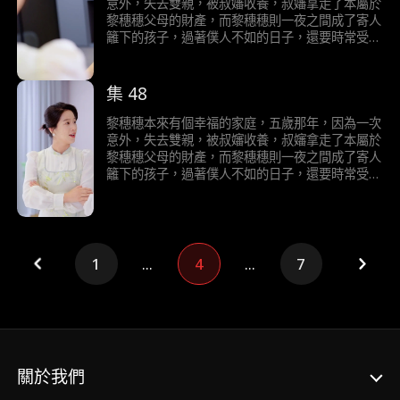
何向這個妹妹坦白身份又成了一個難題。
她二叔一家在起爭執。林致順水推舟，幫助黎穗穗
意外，失去雙親，被叔嬸收養，叔嬸拿走了本屬於
和吸血鬼親戚斷絕了關係。卻沒想到薑綿知道後，
黎穗穗父母的財產，而黎穗穗則一夜之間成了寄人
竟然想要收養黎穗穗，這可在林致的意料之外。林
籬下的孩子，過著僕人不如的日子，還要時常受堂
致因擔心黎穗穗是為了錢故意接近薑綿，於是夥同
姐黎萍的欺負。到十八歲這年，她無意救下一位婦
另外兩人隱瞞了有權有勢的身份。兄弟三人在相處
女，卻不知道她竟是首富的母親，薑綿膝下有三個
中，被黎穗穗的堅毅善良打動，發現了黎穗穗只不
孩子，老大林致，老二林霖和老三林安，都是各個
集 48
過是個單純勤勞，並且身世可憐的小女生，大家以
行業的翹楚。薑綿對這個善良的女孩格外有好感，
小人之心度君子之腹，對妹妹產生了太多偏見，如
命兄弟三人去登門道謝，三人意外的撞見黎穗穗和
黎穗穗本來有個幸福的家庭，五歲那年，因為一次
何向這個妹妹坦白身份又成了一個難題。
她二叔一家在起爭執。林致順水推舟，幫助黎穗穗
意外，失去雙親，被叔嬸收養，叔嬸拿走了本屬於
和吸血鬼親戚斷絕了關係。卻沒想到薑綿知道後，
黎穗穗父母的財產，而黎穗穗則一夜之間成了寄人
竟然想要收養黎穗穗，這可在林致的意料之外。林
籬下的孩子，過著僕人不如的日子，還要時常受堂
致因擔心黎穗穗是為了錢故意接近薑綿，於是夥同
姐黎萍的欺負。到十八歲這年，她無意救下一位婦
另外兩人隱瞞了有權有勢的身份。兄弟三人在相處
女，卻不知道她竟是首富的母親，薑綿膝下有三個
中，被黎穗穗的堅毅善良打動，發現了黎穗穗只不
孩子，老大林致，老二林霖和老三林安，都是各個
過是個單純勤勞，並且身世可憐的小女生，大家以
行業的翹楚。薑綿對這個善良的女孩格外有好感，
小人之心度君子之腹，對妹妹產生了太多偏見，如
命兄弟三人去登門道謝，三人意外的撞見黎穗穗和
1
...
4
...
7
何向這個妹妹坦白身份又成了一個難題。
她二叔一家在起爭執。林致順水推舟，幫助黎穗穗
和吸血鬼親戚斷絕了關係。卻沒想到薑綿知道後，
竟然想要收養黎穗穗，這可在林致的意料之外。林
致因擔心黎穗穗是為了錢故意接近薑綿，於是夥同
另外兩人隱瞞了有權有勢的身份。兄弟三人在相處
中，被黎穗穗的堅毅善良打動，發現了黎穗穗只不
關於我們
過是個單純勤勞，並且身世可憐的小女生，大家以
小人之心度君子之腹，對妹妹產生了太多偏見，如