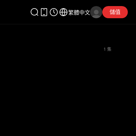
儲值
繁體中文
1
集