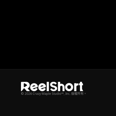
© 2026 Crazy Maple Studio™, Inc. 版權所有。