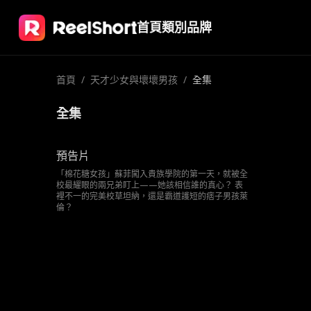
首頁
類別
品牌
首頁
/
天才少女與壞壞男孩
/
全集
全集
預告片
「棉花糖女孩」蘇菲闖入貴族學院的第一天，就被全
校最耀眼的兩兄弟盯上——她該相信誰的真心？ 表
裡不一的完美校草坦納，還是霸道護短的痞子男孩萊
倫？