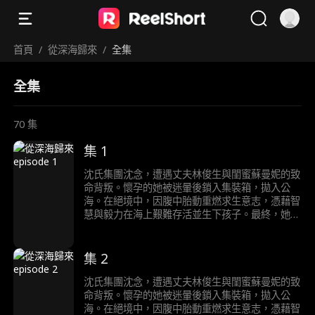
首頁
/
從深海歸來
/
全集
全集
70
集
集 1
沈氏集團沈念，遭遇丈夫林俊生與閨蜜蘇曼妮的致
命背叛。懷孕的她被迷暈後鎖入集裝箱，拋入公
海。在絕境中，因腹中胎動重燃求生意志，憑藉智
慧與毅力在海上艱難存活並生下孩子。最終，她被
假死脫身、暗中查證的親哥哥沈浩然救回。 沈念
與沈浩然攜鐵證歸來，在林俊生與蘇曼妮的婚禮上
當場揭穿二人罪行。兩人驚慌失措，在眾人面前上
集 2
演互相揭發、狗咬狗的醜態，其謀害沈念、企圖侵
吞沈氏家產、甚至曾對沈浩然下毒手的全部陰謀徹
沈氏集團沈念，遭遇丈夫林俊生與閨蜜蘇曼妮的致
底曝光。沈父沈崇遠也早已洞悉陰謀，假意病重配
命背叛。懷孕的她被迷暈後鎖入集裝箱，拋入公
合，此刻現身完成最終清算。
海。在絕境中，因腹中胎動重燃求生意志，憑藉智