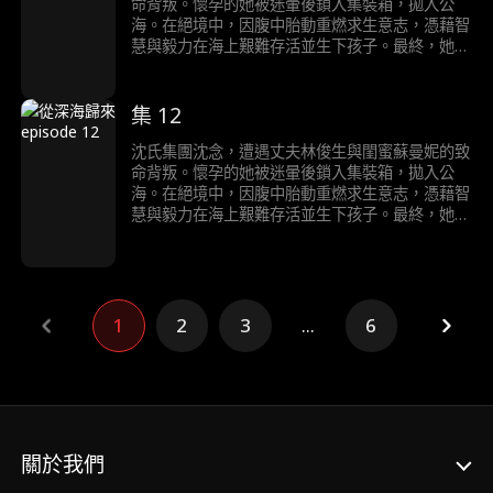
底曝光。沈父沈崇遠也早已洞悉陰謀，假意病重配
命背叛。懷孕的她被迷暈後鎖入集裝箱，拋入公
合，此刻現身完成最終清算。
海。在絕境中，因腹中胎動重燃求生意志，憑藉智
慧與毅力在海上艱難存活並生下孩子。最終，她被
假死脫身、暗中查證的親哥哥沈浩然救回。 沈念
與沈浩然攜鐵證歸來，在林俊生與蘇曼妮的婚禮上
當場揭穿二人罪行。兩人驚慌失措，在眾人面前上
集 12
演互相揭發、狗咬狗的醜態，其謀害沈念、企圖侵
吞沈氏家產、甚至曾對沈浩然下毒手的全部陰謀徹
沈氏集團沈念，遭遇丈夫林俊生與閨蜜蘇曼妮的致
底曝光。沈父沈崇遠也早已洞悉陰謀，假意病重配
命背叛。懷孕的她被迷暈後鎖入集裝箱，拋入公
合，此刻現身完成最終清算。
海。在絕境中，因腹中胎動重燃求生意志，憑藉智
慧與毅力在海上艱難存活並生下孩子。最終，她被
假死脫身、暗中查證的親哥哥沈浩然救回。 沈念
與沈浩然攜鐵證歸來，在林俊生與蘇曼妮的婚禮上
當場揭穿二人罪行。兩人驚慌失措，在眾人面前上
演互相揭發、狗咬狗的醜態，其謀害沈念、企圖侵
吞沈氏家產、甚至曾對沈浩然下毒手的全部陰謀徹
1
2
3
...
6
底曝光。沈父沈崇遠也早已洞悉陰謀，假意病重配
合，此刻現身完成最終清算。
關於我們