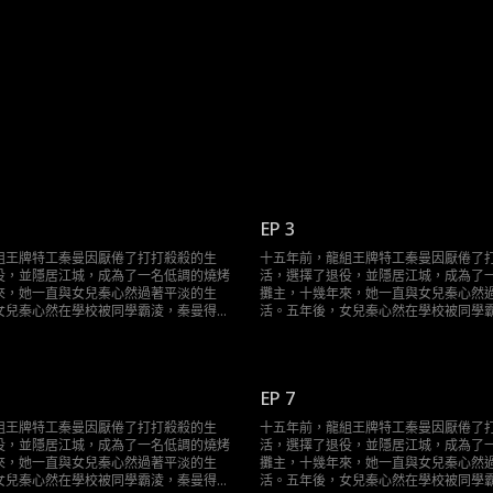
EP 3
組王牌特工秦曼因厭倦了打打殺殺的生
十五年前，龍組王牌特工秦曼因厭倦了
役，並隱居江城，成為了一名低調的燒烤
活，選擇了退役，並隱居江城，成為了
來，她一直與女兒秦心然過著平淡的生
攤主，十幾年來，她一直與女兒秦心然
女兒秦心然在學校被同學霸淩，秦曼得知
活。五年後，女兒秦心然在學校被同學
兒討公道，卻反被趙氏集團的趙公子懷恨
後去學校為女兒討公道，卻反被趙氏集
把秦心然帶到家裏瘋狂羞辱，秦心然好不
在心。趙公子把秦心然帶到家裏瘋狂羞
又不小心撞見趙公子的父親趙相國在殺
容易逃脫，卻又不小心撞見趙公子的父
了不留下證據，打算殺人滅口，直接開車
人，趙相國為了不留下證據，打算殺人
EP 7
，而這一幕，剛好被趕來救女兒的秦曼見
把秦心然撞飛，而這一幕，剛好被趕來
年的秦曼終於爆發，決定為女兒復仇，於
到。退了十五年的秦曼終於爆發，決定
組王牌特工秦曼因厭倦了打打殺殺的生
十五年前，龍組王牌特工秦曼因厭倦了
陳文昌的幫助下，她成功讓趙相國繩之以
是在江城督撫陳文昌的幫助下，她成功
役，並隱居江城，成為了一名低調的燒烤
活，選擇了退役，並隱居江城，成為了
趙相國背後還有更強大的黑惡勢力，為了
法，但沒想到趙相國背後還有更強大的
來，她一直與女兒秦心然過著平淡的生
攤主，十幾年來，她一直與女兒秦心然
幫黑色勢力竟再次綁架她女兒，秦曼被迫
報復秦曼，這幫黑色勢力竟再次綁架她
女兒秦心然在學校被同學霸淩，秦曼得知
活。五年後，女兒秦心然在學校被同學
兒之路，而在營救的過程中，她調查到這
開始了營救女兒之路，而在營救的過程