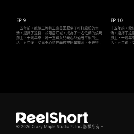
後去學校為女兒討公道，卻反被趙氏集團的趙公子懷恨
後去學校為女
幫黑惡勢力竟跟她當初所在的龍組關係密切。曼最終通
幫黑惡勢力竟
在心。趙公子把秦心然帶到家裏瘋狂羞辱，秦心然好不
在心。趙公子
過自己的特工手段，並在陳文昌的協助下，成功救出了
過自己的特工
容易逃脫，卻又不小心撞見趙公子的父親趙相國在殺
容易逃脫，卻
女兒，所有黑惡勢力的成員也都被依法逮捕。而為了查
女兒，所有黑
人，趙相國為了不留下證據，打算殺人滅口，直接開車
人，趙相國為
清這背後的真相，以及龍組近年來的作惡多端，秦曼決
清這背後的真
EP 9
EP 10
把秦心然撞飛，而這一幕，剛好被趕來救女兒的秦曼見
把秦心然撞飛
定複出，以代號“夜鶯”的身份回歸龍組，並參加了龍組
定複出，以代
到。退了十五年的秦曼終於爆發，決定為女兒復仇，於
到。退了十五
集團成立大會。終在大會上，秦曼肅清龍組敗類，讓龍
集團成立大會
十五年前，龍組王牌特工秦曼因厭倦了打打殺殺的生
十五年前，龍
是在江城督撫陳文昌的幫助下，她成功讓趙相國繩之以
是在江城督撫
組重新回歸正常。就在所有人都以為秦曼會接管龍組集
組重新回歸正
活，選擇了退役，並隱居江城，成為了一名低調的燒烤
活，選擇了退
法，但沒想到趙相國背後還有更強大的黑惡勢力，為了
法，但沒想到
團的時候，她卻再次宣佈退出，並繼續隱退，與女兒過
團的時候，她
攤主，十幾年來，她一直與女兒秦心然過著平淡的生
攤主，十幾年
報復秦曼，這幫黑色勢力竟再次綁架她女兒，秦曼被迫
報復秦曼，這
著平淡的生活。
著平淡的生活
活。五年後，女兒秦心然在學校被同學霸淩，秦曼得知
活。五年後，
開始了營救女兒之路，而在營救的過程中，她調查到這
開始了營救女
後去學校為女兒討公道，卻反被趙氏集團的趙公子懷恨
後去學校為女
幫黑惡勢力竟跟她當初所在的龍組關係密切。曼最終通
幫黑惡勢力竟
在心。趙公子把秦心然帶到家裏瘋狂羞辱，秦心然好不
在心。趙公子
過自己的特工手段，並在陳文昌的協助下，成功救出了
過自己的特工
容易逃脫，卻又不小心撞見趙公子的父親趙相國在殺
容易逃脫，卻
女兒，所有黑惡勢力的成員也都被依法逮捕。而為了查
女兒，所有黑
人，趙相國為了不留下證據，打算殺人滅口，直接開車
人，趙相國為
清這背後的真相，以及龍組近年來的作惡多端，秦曼決
清這背後的真
把秦心然撞飛，而這一幕，剛好被趕來救女兒的秦曼見
把秦心然撞飛
定複出，以代號“夜鶯”的身份回歸龍組，並參加了龍組
定複出，以代
到。退了十五年的秦曼終於爆發，決定為女兒復仇，於
到。退了十五
集團成立大會。終在大會上，秦曼肅清龍組敗類，讓龍
集團成立大會
是在江城督撫陳文昌的幫助下，她成功讓趙相國繩之以
是在江城督撫
組重新回歸正常。就在所有人都以為秦曼會接管龍組集
組重新回歸正
法，但沒想到趙相國背後還有更強大的黑惡勢力，為了
法，但沒想到
團的時候，她卻再次宣佈退出，並繼續隱退，與女兒過
團的時候，她
報復秦曼，這幫黑色勢力竟再次綁架她女兒，秦曼被迫
報復秦曼，這
著平淡的生活。
著平淡的生活
開始了營救女兒之路，而在營救的過程中，她調查到這
開始了營救女
幫黑惡勢力竟跟她當初所在的龍組關係密切。曼最終通
幫黑惡勢力竟
過自己的特工手段，並在陳文昌的協助下，成功救出了
過自己的特工
女兒，所有黑惡勢力的成員也都被依法逮捕。而為了查
女兒，所有黑
清這背後的真相，以及龍組近年來的作惡多端，秦曼決
清這背後的真
定複出，以代號“夜鶯”的身份回歸龍組，並參加了龍組
定複出，以代
集團成立大會。終在大會上，秦曼肅清龍組敗類，讓龍
集團成立大會
組重新回歸正常。就在所有人都以為秦曼會接管龍組集
組重新回歸正
© 2026 Crazy Maple Studio™, Inc. 版權所有。
團的時候，她卻再次宣佈退出，並繼續隱退，與女兒過
團的時候，她
著平淡的生活。
著平淡的生活