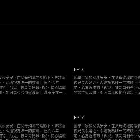
EP 3
女裴安安，在父母殉職的陰影下，曾將兩
醫學世家獨女裴安安，在父母殉職的陰
之、裴遇視為唯一的救贖。 然而六年
位兄長裴延之、裴遇視為唯一的救贖。 
甜的「孤兒」被哥哥們帶回家，精心編織
前，名為溫甜的「孤兒」被哥哥們帶回
贓，如同毒藤般悄然纏繞。 裴安安在一
的謊言與栽贓，如同毒藤般悄然纏繞。 
、被斥責、被冷落中，看著至親的信任寸
次次被誤解、被斥責、被冷落中，看著
最熟悉的冰窖。 心灰意冷之際，
寸瓦解，家，成了最熟悉的冰窖。 心灰意冷之際，
保密協議，隱入黑暗，接棒父母未竟的抗
她簽下十年保密協議，隱入黑暗，接棒
絕斬斷塵緣。 離家前夜，她卑微的告
癌事業，決絕斬斷塵緣。 離家前夜，她
EP 7
哥們因溫甜而漠然略過。更致命的是那夜
別，終被哥哥們因溫甜而漠然略過。更
計得逞，她被冠以莫須有的罪名，於傾盆
──溫甜毒計得逞，她被冠以莫須有的罪
女裴安安，在父母殉職的陰影下，曾將兩
醫學世家獨女裴安安，在父母殉職的陰
出家門，重傷瀕危，幸得師兄週辭救於絕
暴雨中被逐出家門，重傷瀕危，幸得師
之、裴遇視為唯一的救贖。 然而六年
位兄長裴延之、裴遇視為唯一的救贖。 
境。 當裴延之、裴遇撕開溫甜冒名頂替的畫皮，驚
甜的「孤兒」被哥哥們帶回家，精心編織
前，名為溫甜的「孤兒」被哥哥們帶回
、痛失至親時，為時已晚。 裴安安已遁
覺錯付真心、痛失至親時，為時已晚。 