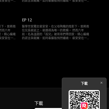
裴安安在一
的謊言與栽贓，如同毒藤般悄然纏繞。 裴安安在一
光
入絕密研究所，音書斷絕，整整十二年。 十二載光
至親的信任寸
次次被誤解、被斥責、被冷落中，看著至親的信任寸
心研究員裴
陰流轉，醫學界因「惠頓」而震動！ 核心研究員裴
寸瓦解，家，成了最熟悉的冰窖。 心灰意冷之際，
面對哥哥們遲
安安榮耀歸來，手持時代的抗癌曙光。面對哥哥們遲
父母未竟的抗
她簽下十年保密協議，隱入黑暗，接棒父母未竟的抗
靜的深海。
來的崩潰與錐心懺悔，她眼中只剩下平靜的深海。
卑微的告
癌事業，決絕斬斷塵緣。 離家前夜，她卑微的告
愧悔的裴遇，
她予彌留的裴延臨終慰藉，對餘生困守愧悔的裴遇，
EP 12
致命的是那夜
別，終被哥哥們因溫甜而漠然略過。更致命的是那夜
投身未竟的醫
只留下疏離的「珍重」。轉身，她毅然投身未竟的醫
名，於傾盆
──溫甜毒計得逞，她被冠以莫須有的罪名，於傾盆
學征途，背影決絕，再無回頭。
影下，曾將兩
醫學世家獨女裴安安，在父母殉職的陰影下，曾將兩
兄週辭救於絕
暴雨中被逐出家門，重傷瀕危，幸得師兄週辭救於絕
然而六年
位兄長裴延之、裴遇視為唯一的救贖。 然而六年
境。 當裴延之、裴遇撕開溫甜冒名頂替的畫皮，驚
家，精心編織
前，名為溫甜的「孤兒」被哥哥們帶回家，精心編織
裴安安已遁
覺錯付真心、痛失至親時，為時已晚。 裴安安已遁
裴安安在一
的謊言與栽贓，如同毒藤般悄然纏繞。 裴安安在一
光
入絕密研究所，音書斷絕，整整十二年。 十二載光
至親的信任寸
次次被誤解、被斥責、被冷落中，看著至親的信任寸
心研究員裴
陰流轉，醫學界因「惠頓」而震動！ 核心研究員裴
寸瓦解，家，成了最熟悉的冰窖。 心灰意冷之際，
面對哥哥們遲
安安榮耀歸來，手持時代的抗癌曙光。面對哥哥們遲
父母未竟的抗
她簽下十年保密協議，隱入黑暗，接棒父母未竟的抗
靜的深海。
來的崩潰與錐心懺悔，她眼中只剩下平靜的深海。
卑微的告
癌事業，決絕斬斷塵緣。 離家前夜，她卑微的告
愧悔的裴遇，
她予彌留的裴延臨終慰藉，對餘生困守愧悔的裴遇，
致命的是那夜
別，終被哥哥們因溫甜而漠然略過。更致命的是那夜
投身未竟的醫
只留下疏離的「珍重」。轉身，她毅然投身未竟的醫
名，於傾盆
──溫甜毒計得逞，她被冠以莫須有的罪名，於傾盆
學征途，背影決絕，再無回頭。
兄週辭救於絕
暴雨中被逐出家門，重傷瀕危，幸得師兄週辭救於絕
境。 當裴延之、裴遇撕開溫甜冒名頂替的畫皮，驚
裴安安已遁
覺錯付真心、痛失至親時，為時已晚。 裴安安已遁
光
入絕密研究所，音書斷絕，整整十二年。 十二載光
心研究員裴
陰流轉，醫學界因「惠頓」而震動！ 核心研究員裴
下載
面對哥哥們遲
安安榮耀歸來，手持時代的抗癌曙光。面對哥哥們遲
靜的深海。
來的崩潰與錐心懺悔，她眼中只剩下平靜的深海。
愧悔的裴遇，
她予彌留的裴延臨終慰藉，對餘生困守愧悔的裴遇，
投身未竟的醫
只留下疏離的「珍重」。轉身，她毅然投身未竟的醫
學征途，背影決絕，再無回頭。
下載