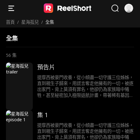
首頁
/
星海孤兒
/
全集
全集
56
集
預告片
提摩西被豪門收養，從小傾盡一切守護三位姊姊，
直到親生子歸來，用謊言奪走他擁有的一切。被逐
出家門、背上莫須有罪名，他卻仍為家族暗中犧
牲，甚至秘密加入極限返航計畫，帶著稀有基因獨
自航向宇宙，為人類尋找新星球。三十年後，他成
為新星球的神；而他的家人才在破碎的真相中，明
白自己失去了什麼……
集 1
提摩西被豪門收養，從小傾盡一切守護三位姊姊，
直到親生子歸來，用謊言奪走他擁有的一切。被逐
出家門、背上莫須有罪名，他卻仍為家族暗中犧