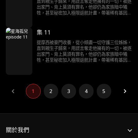
直到親生子歸來，用謊言奪走他擁有的一切。被逐
出家門、背上莫須有罪名，他卻仍為家族暗中犧
牲，甚至秘密加入極限返航計畫，帶著稀有基因獨
自航向宇宙，為人類尋找新星球。三十年後，他成
為新星球的神；而他的家人才在破碎的真相中，明
白自己失去了什麼……
集 11
提摩西被豪門收養，從小傾盡一切守護三位姊姊，
直到親生子歸來，用謊言奪走他擁有的一切。被逐
出家門、背上莫須有罪名，他卻仍為家族暗中犧
牲，甚至秘密加入極限返航計畫，帶著稀有基因獨
自航向宇宙，為人類尋找新星球。三十年後，他成
為新星球的神；而他的家人才在破碎的真相中，明
白自己失去了什麼……
1
2
3
4
5
關於我們