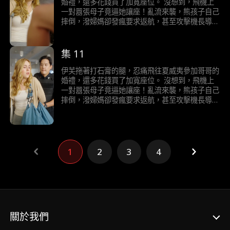
婚禮，還多花錢買了加寬座位。 沒想到，飛機上
一對囂張母子竟逼她讓座！亂流來襲，熊孩子自己
摔倒，潑婦媽卻發瘋要求返航，甚至攻擊機長導致
迫降！ 更扯的是，潑婦的妹妹克拉拉趕來助陣，
一見伊芙就甩巴掌——「妳這賤人，竟敢勾引我
未婚夫！」……但伊芙根本是未婚夫的親妹妹！婚
集 11
禮毀了、克拉拉進了監獄，這場荒謬鬧劇，誰才是
真正的惡人？
伊芙拖著打石膏的腿，忍痛飛往夏威夷參加哥哥的
婚禮，還多花錢買了加寬座位。 沒想到，飛機上
一對囂張母子竟逼她讓座！亂流來襲，熊孩子自己
摔倒，潑婦媽卻發瘋要求返航，甚至攻擊機長導致
迫降！ 更扯的是，潑婦的妹妹克拉拉趕來助陣，
一見伊芙就甩巴掌——「妳這賤人，竟敢勾引我
未婚夫！」……但伊芙根本是未婚夫的親妹妹！婚
禮毀了、克拉拉進了監獄，這場荒謬鬧劇，誰才是
真正的惡人？
1
2
3
4
關於我們