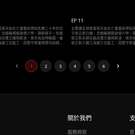
寶，屢遭迫害皆被張天佑化解。期間張天
的包工頭李大寶，屢遭迫害皆被張天佑
知秋，還與刀疤磊、龍哥等地頭蛇交鋒。
佑結識醫生林知秋，還與刀疤磊、龍哥
東大會和發佈會扳倒韓家等敵對勢力，將
最終，他在股東大會和發佈會扳倒韓家
張立新，父子相認，張立新夫婦生活歸
江海集團交予張立新，父子相認，張立
EP 11
願接納新感情。
正，張天佑也願接納新感情。
富張天佑在亡妻墓前得知失散二十年的兒
主要講全球首富張天佑在亡妻墓前得知
，兒媳蘇晴晴身懷六甲，隨即尋子。恰逢
子張立新已婚，兒媳蘇晴晴身懷六甲，
飯店遭王耀飛欺凌，張天佑及時解圍。後
張立新夫婦在飯店遭王耀飛欺凌，張天
海建工任監工，因堅守質量得罪勾結韓家
張立新入職江海建工任監工，因堅守質
寶，屢遭迫害皆被張天佑化解。期間張天
的包工頭李大寶，屢遭迫害皆被張天佑
知秋，還與刀疤磊、龍哥等地頭蛇交鋒。
佑結識醫生林知秋，還與刀疤磊、龍哥
東大會和發佈會扳倒韓家等敵對勢力，將
最終，他在股東大會和發佈會扳倒韓家
張立新，父子相認，張立新夫婦生活歸
江海集團交予張立新，父子相認，張立
1
2
3
4
5
6
願接納新感情。
正，張天佑也願接納新感情。
關於我們
服務條款
意