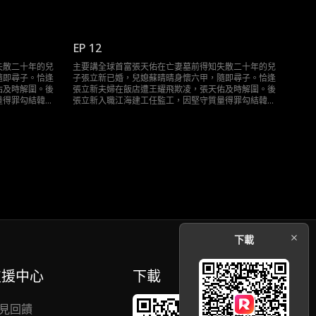
化解。期間張天
的包工頭李大寶，屢遭迫害皆被張天佑化解。期間張天
等地頭蛇交鋒。
佑結識醫生林知秋，還與刀疤磊、龍哥等地頭蛇交鋒。
等敵對勢力，將
最終，他在股東大會和發佈會扳倒韓家等敵對勢力，將
新夫婦生活歸
江海集團交予張立新，父子相認，張立新夫婦生活歸
EP 12
正，張天佑也願接納新感情。
失散二十年的兒
主要講全球首富張天佑在亡妻墓前得知失散二十年的兒
隨即尋子。恰逢
子張立新已婚，兒媳蘇晴晴身懷六甲，隨即尋子。恰逢
佑及時解圍。後
張立新夫婦在飯店遭王耀飛欺凌，張天佑及時解圍。後
量得罪勾結韓家
張立新入職江海建工任監工，因堅守質量得罪勾結韓家
化解。期間張天
的包工頭李大寶，屢遭迫害皆被張天佑化解。期間張天
等地頭蛇交鋒。
佑結識醫生林知秋，還與刀疤磊、龍哥等地頭蛇交鋒。
等敵對勢力，將
最終，他在股東大會和發佈會扳倒韓家等敵對勢力，將
新夫婦生活歸
江海集團交予張立新，父子相認，張立新夫婦生活歸
正，張天佑也願接納新感情。
下載
支援中心
下載
見回饋