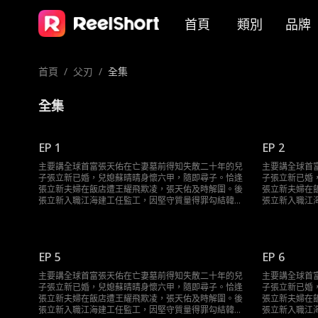
首頁
類別
品牌
首頁
/
父刃
/
全集
全集
EP 1
EP 2
主要講全球首富張天佑在亡妻墓前得知失散二十年的兒
主要講全球首
子張立新已婚，兒媳蘇晴晴身懷六甲，隨即尋子。恰逢
子張立新已婚
張立新夫婦在飯店遭王耀飛欺凌，張天佑及時解圍。後
張立新夫婦在
張立新入職江海建工任監工，因堅守質量得罪勾結韓家
張立新入職江
的包工頭李大寶，屢遭迫害皆被張天佑化解。期間張天
的包工頭李大
佑結識醫生林知秋，還與刀疤磊、龍哥等地頭蛇交鋒。
佑結識醫生林
最終，他在股東大會和發佈會扳倒韓家等敵對勢力，將
最終，他在股
江海集團交予張立新，父子相認，張立新夫婦生活歸
江海集團交予
EP 5
EP 6
正，張天佑也願接納新感情。
正，張天佑也
主要講全球首富張天佑在亡妻墓前得知失散二十年的兒
主要講全球首
子張立新已婚，兒媳蘇晴晴身懷六甲，隨即尋子。恰逢
子張立新已婚
張立新夫婦在飯店遭王耀飛欺凌，張天佑及時解圍。後
張立新夫婦在
張立新入職江海建工任監工，因堅守質量得罪勾結韓家
張立新入職江