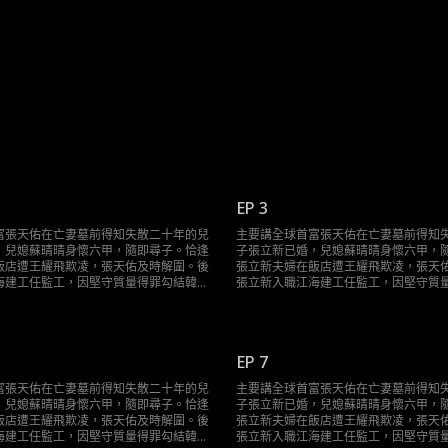
EP 3
富張天佑在亡妻墓前得知失散二十年的兒
主要講全球首富張天佑在亡妻墓前得知
，兒媳蘇晴晴身懷六甲，隨即尋子。恰逢
子張立新已婚，兒媳蘇晴晴身懷六甲，
飯店遭王耀飛欺凌，張天佑及時解圍。後
張立新夫婦在飯店遭王耀飛欺凌，張天
海建工任監工，因堅守質量得罪勾結韓家
張立新入職江海建工任監工，因堅守質
寶，屢遭迫害皆被張天佑化解。期間張天
的包工頭李大寶，屢遭迫害皆被張天佑
知秋，還與刀疤磊、龍哥等地頭蛇交鋒。
佑結識醫生林知秋，還與刀疤磊、龍哥
東大會和發佈會扳倒韓家等敵對勢力，將
最終，他在股東大會和發佈會扳倒韓家
張立新，父子相認，張立新夫婦生活歸
江海集團交予張立新，父子相認，張立
EP 7
願接納新感情。
正，張天佑也願接納新感情。
富張天佑在亡妻墓前得知失散二十年的兒
主要講全球首富張天佑在亡妻墓前得知
，兒媳蘇晴晴身懷六甲，隨即尋子。恰逢
子張立新已婚，兒媳蘇晴晴身懷六甲，
飯店遭王耀飛欺凌，張天佑及時解圍。後
張立新夫婦在飯店遭王耀飛欺凌，張天
海建工任監工，因堅守質量得罪勾結韓家
張立新入職江海建工任監工，因堅守質