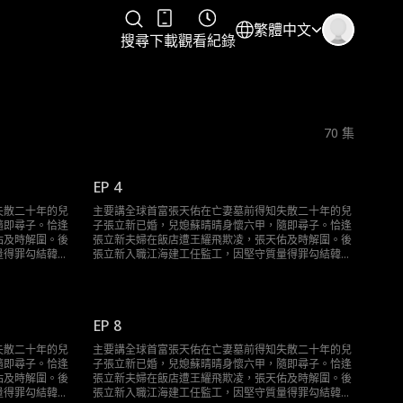
繁體中文
搜尋
下載
觀看紀錄
70
集
EP 4
失散二十年的兒
主要講全球首富張天佑在亡妻墓前得知失散二十年的兒
隨即尋子。恰逢
子張立新已婚，兒媳蘇晴晴身懷六甲，隨即尋子。恰逢
佑及時解圍。後
張立新夫婦在飯店遭王耀飛欺凌，張天佑及時解圍。後
量得罪勾結韓家
張立新入職江海建工任監工，因堅守質量得罪勾結韓家
化解。期間張天
的包工頭李大寶，屢遭迫害皆被張天佑化解。期間張天
等地頭蛇交鋒。
佑結識醫生林知秋，還與刀疤磊、龍哥等地頭蛇交鋒。
等敵對勢力，將
最終，他在股東大會和發佈會扳倒韓家等敵對勢力，將
新夫婦生活歸
江海集團交予張立新，父子相認，張立新夫婦生活歸
EP 8
正，張天佑也願接納新感情。
失散二十年的兒
主要講全球首富張天佑在亡妻墓前得知失散二十年的兒
隨即尋子。恰逢
子張立新已婚，兒媳蘇晴晴身懷六甲，隨即尋子。恰逢
佑及時解圍。後
張立新夫婦在飯店遭王耀飛欺凌，張天佑及時解圍。後
量得罪勾結韓家
張立新入職江海建工任監工，因堅守質量得罪勾結韓家