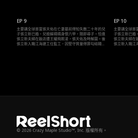
的包工頭李大寶，屢遭迫害皆被張天佑化解。期間張天
的包工頭李大
佑結識醫生林知秋，還與刀疤磊、龍哥等地頭蛇交鋒。
佑結識醫生林
最終，他在股東大會和發佈會扳倒韓家等敵對勢力，將
最終，他在股
江海集團交予張立新，父子相認，張立新夫婦生活歸
江海集團交予
EP 9
EP 10
正，張天佑也願接納新感情。
正，張天佑也
主要講全球首富張天佑在亡妻墓前得知失散二十年的兒
主要講全球首
子張立新已婚，兒媳蘇晴晴身懷六甲，隨即尋子。恰逢
子張立新已婚
張立新夫婦在飯店遭王耀飛欺凌，張天佑及時解圍。後
張立新夫婦在
張立新入職江海建工任監工，因堅守質量得罪勾結韓家
張立新入職江
的包工頭李大寶，屢遭迫害皆被張天佑化解。期間張天
的包工頭李大
佑結識醫生林知秋，還與刀疤磊、龍哥等地頭蛇交鋒。
佑結識醫生林
最終，他在股東大會和發佈會扳倒韓家等敵對勢力，將
最終，他在股
江海集團交予張立新，父子相認，張立新夫婦生活歸
江海集團交予
正，張天佑也願接納新感情。
正，張天佑也
© 2026 Crazy Maple Studio™, Inc. 版權所有。