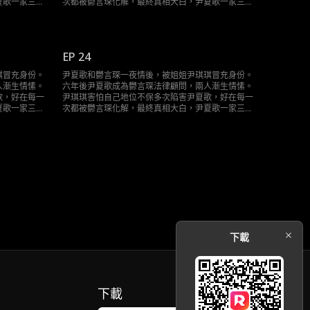
夏歌一家三口
次都被鬱言琛化解，最終真相大白，尹夏歌一家三口
終於團聚。
EP 24
琪冒充身份。
尹夏歌和鬱言琛一夜情後，被姐姐尹琪琪冒充身份。
人漸生情愫。
六年後尹夏歌成為鬱言琛法律顧問，兩人漸生情愫。
歌，好在每一
尹琪琪害怕自己地位不保多次陷害尹夏歌，好在每一
夏歌一家三口
次都被鬱言琛化解，最終真相大白，尹夏歌一家三口
終於團聚。
下載
下載