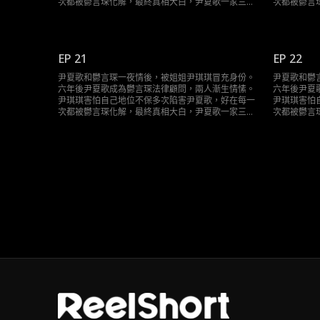
次都被鬱言琛化解，最終真相大白，尹夏歌一家三口
次都被鬱言
終於團聚。
終於團聚。
EP 21
EP 22
尹夏歌和鬱言琛一夜情後，被姐姐尹琪琪冒充身份。
尹夏歌和鬱
六年後尹夏歌成為鬱言琛法律顧問，兩人漸生情愫。
六年後尹夏
尹琪琪害怕自己地位不保多次陷害尹夏歌，好在每一
尹琪琪害怕
次都被鬱言琛化解，最終真相大白，尹夏歌一家三口
次都被鬱言
終於團聚。
終於團聚。