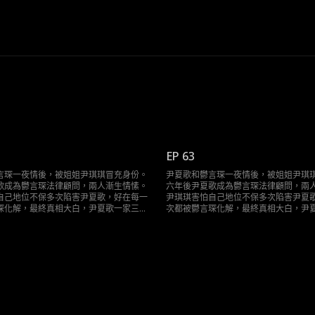
EP 63
言琛一夜情後，被姐姐尹琪琪冒充身份。
尹夏歌和鬱言琛一夜情後，被姐姐尹琪
歌成為鬱言琛法律顧問，兩人漸生情愫。
六年後尹夏歌成為鬱言琛法律顧問，兩
自己地位不保多次陷害尹夏歌，好在每一
尹琪琪害怕自己地位不保多次陷害尹夏
琛化解，最終真相大白，尹夏歌一家三口
次都被鬱言琛化解，最終真相大白，尹
終於團聚。