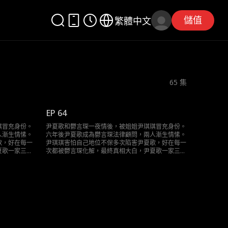
儲值
繁體中文
65
集
EP 64
琪冒充身份。
尹夏歌和鬱言琛一夜情後，被姐姐尹琪琪冒充身份。
人漸生情愫。
六年後尹夏歌成為鬱言琛法律顧問，兩人漸生情愫。
歌，好在每一
尹琪琪害怕自己地位不保多次陷害尹夏歌，好在每一
夏歌一家三口
次都被鬱言琛化解，最終真相大白，尹夏歌一家三口
終於團聚。