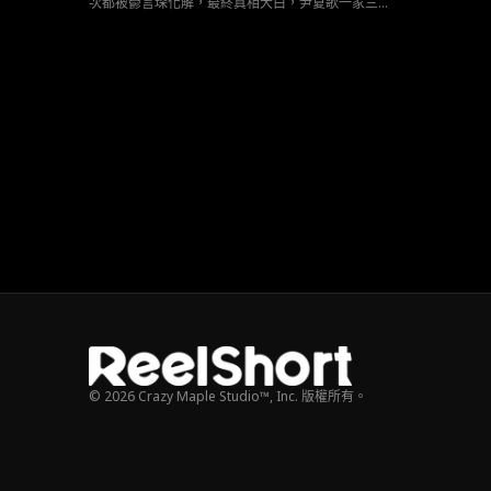
次都被鬱言琛化解，最終真相大白，尹夏歌一家三口
終於團聚。
© 2026 Crazy Maple Studio™, Inc. 版權所有。