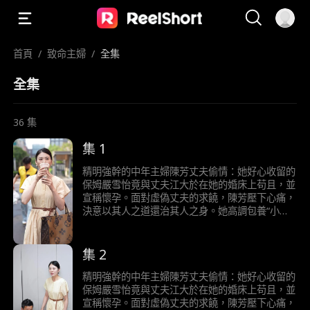
首頁
/
致命主婦
/
全集
全集
36
集
集 1
精明強幹的中年主婦陳芳丈夫偷情：她好心收留的
保姆嚴雪怡竟與丈夫江大於在她的婚床上苟且，並
宣稱懷孕。面對虛偽丈夫的求饒，陳芳壓下心痛，
決意以其人之道還治其人之身。她高調包養“小鮮
肉”刺激丈夫，識破其假借“共同債務”逼離的詭計
後，更以“同甘共苦”為由拒絕離婚，讓江大於和嚴
雪怡捲款潛逃的美夢落空。江大於偽造絕症病歷失
集 2
敗後意外車禍身亡，陳芳雷霆出擊，奪回被轉移的
價值數百萬的金條，並當眾羞辱覬覦遺產的丈夫找
精明強幹的中年主婦陳芳丈夫偷情：她好心收留的
的其他女人嚴雪怡（包括用粉色橫幅替夫“納妾”、
保姆嚴雪怡竟與丈夫江大於在她的婚床上苟且，並
拿骨灰勺嘲諷等）。同時，她還要對付各種親戚，
宣稱懷孕。面對虛偽丈夫的求饒，陳芳壓下心痛，