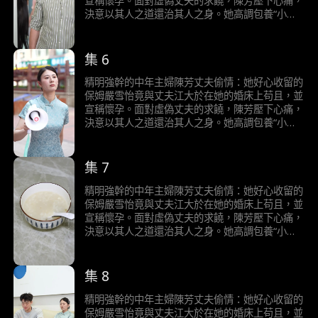
宣稱懷孕。面對虛偽丈夫的求饒，陳芳壓下心痛，
最終，陳芳憑藉智慧與狠勁，設局反擊，掌摑欺辱
決意以其人之道還治其人之身。她高調包養“小鮮
女兒的無賴親戚，揭穿虛偽親情，最終守護住財產
肉”刺激丈夫，識破其假借“共同債務”逼離的詭計
和尊嚴。
後，更以“同甘共苦”為由拒絕離婚，讓江大於和嚴
雪怡捲款潛逃的美夢落空。江大於偽造絕症病歷失
集 6
敗後意外車禍身亡，陳芳雷霆出擊，奪回被轉移的
價值數百萬的金條，並當眾羞辱覬覦遺產的丈夫找
精明強幹的中年主婦陳芳丈夫偷情：她好心收留的
的其他女人嚴雪怡（包括用粉色橫幅替夫“納妾”、
保姆嚴雪怡竟與丈夫江大於在她的婚床上苟且，並
拿骨灰勺嘲諷等）。同時，她還要對付各種親戚，
宣稱懷孕。面對虛偽丈夫的求饒，陳芳壓下心痛，
最終，陳芳憑藉智慧與狠勁，設局反擊，掌摑欺辱
決意以其人之道還治其人之身。她高調包養“小鮮
女兒的無賴親戚，揭穿虛偽親情，最終守護住財產
肉”刺激丈夫，識破其假借“共同債務”逼離的詭計
和尊嚴。
後，更以“同甘共苦”為由拒絕離婚，讓江大於和嚴
雪怡捲款潛逃的美夢落空。江大於偽造絕症病歷失
集 7
敗後意外車禍身亡，陳芳雷霆出擊，奪回被轉移的
價值數百萬的金條，並當眾羞辱覬覦遺產的丈夫找
精明強幹的中年主婦陳芳丈夫偷情：她好心收留的
的其他女人嚴雪怡（包括用粉色橫幅替夫“納妾”、
保姆嚴雪怡竟與丈夫江大於在她的婚床上苟且，並
拿骨灰勺嘲諷等）。同時，她還要對付各種親戚，
宣稱懷孕。面對虛偽丈夫的求饒，陳芳壓下心痛，
最終，陳芳憑藉智慧與狠勁，設局反擊，掌摑欺辱
決意以其人之道還治其人之身。她高調包養“小鮮
女兒的無賴親戚，揭穿虛偽親情，最終守護住財產
肉”刺激丈夫，識破其假借“共同債務”逼離的詭計
和尊嚴。
後，更以“同甘共苦”為由拒絕離婚，讓江大於和嚴
雪怡捲款潛逃的美夢落空。江大於偽造絕症病歷失
集 8
敗後意外車禍身亡，陳芳雷霆出擊，奪回被轉移的
價值數百萬的金條，並當眾羞辱覬覦遺產的丈夫找
精明強幹的中年主婦陳芳丈夫偷情：她好心收留的
的其他女人嚴雪怡（包括用粉色橫幅替夫“納妾”、
保姆嚴雪怡竟與丈夫江大於在她的婚床上苟且，並