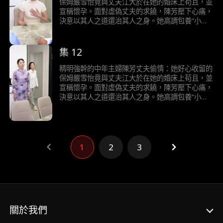
的其他女人嚴雪怡（包括用粉色橫幅替夫“納妾”、
保姆嚴雪怡竟與丈夫江大於在她的婚床上苟且，並
拿骨灰勺嘲諷等）。同時，她還要對付各種親戚，
宣稱懷孕。面對虛偽丈夫的求饒，陳芳壓下心痛，
最終，陳芳憑藉智慧與狠勁，設局反擊，掌摑欺辱
決意以其人之道還治其人之身。她高調包養“小鮮
女兒的無賴親戚，揭穿虛偽親情，最終守護住財產
肉”刺激丈夫，識破其假借“共同債務”逼離的詭計
和尊嚴。
後，更以“同甘共苦”為由拒絕離婚，讓江大於和嚴
雪怡捲款潛逃的美夢落空。江大於偽造絕症病歷失
集 12
敗後意外車禍身亡，陳芳雷霆出擊，奪回被轉移的
價值數百萬的金條，並當眾羞辱覬覦遺產的丈夫找
精明強幹的中年主婦陳芳丈夫偷情：她好心收留的
的其他女人嚴雪怡（包括用粉色橫幅替夫“納妾”、
保姆嚴雪怡竟與丈夫江大於在她的婚床上苟且，並
拿骨灰勺嘲諷等）。同時，她還要對付各種親戚，
宣稱懷孕。面對虛偽丈夫的求饒，陳芳壓下心痛，
最終，陳芳憑藉智慧與狠勁，設局反擊，掌摑欺辱
決意以其人之道還治其人之身。她高調包養“小鮮
女兒的無賴親戚，揭穿虛偽親情，最終守護住財產
肉”刺激丈夫，識破其假借“共同債務”逼離的詭計
和尊嚴。
後，更以“同甘共苦”為由拒絕離婚，讓江大於和嚴
雪怡捲款潛逃的美夢落空。江大於偽造絕症病歷失
敗後意外車禍身亡，陳芳雷霆出擊，奪回被轉移的
價值數百萬的金條，並當眾羞辱覬覦遺產的丈夫找
1
2
3
的其他女人嚴雪怡（包括用粉色橫幅替夫“納妾”、
拿骨灰勺嘲諷等）。同時，她還要對付各種親戚，
最終，陳芳憑藉智慧與狠勁，設局反擊，掌摑欺辱
女兒的無賴親戚，揭穿虛偽親情，最終守護住財產
和尊嚴。
關於我們