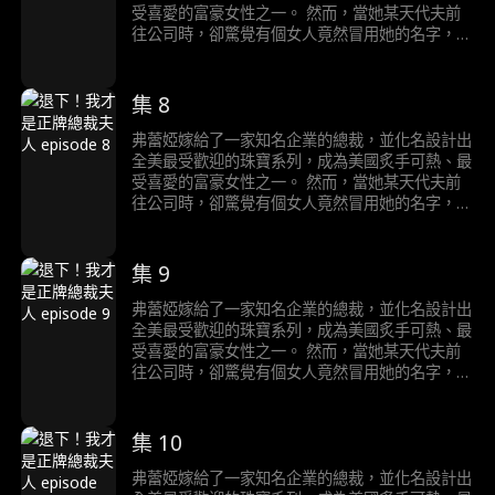
受喜愛的富豪女性之一。 然而，當她某天代夫前
往公司時，卻驚覺有個女人竟然冒用她的名字，把
她的生活與事業攪得天翻地覆——她的世界正一
點一點地被人偷走。真相即將揭開，弗蕾婭要如何
奪回屬於自己的一切？
集 8
弗蕾婭嫁給了一家知名企業的總裁，並化名設計出
全美最受歡迎的珠寶系列，成為美國炙手可熱、最
受喜愛的富豪女性之一。 然而，當她某天代夫前
往公司時，卻驚覺有個女人竟然冒用她的名字，把
她的生活與事業攪得天翻地覆——她的世界正一
點一點地被人偷走。真相即將揭開，弗蕾婭要如何
奪回屬於自己的一切？
集 9
弗蕾婭嫁給了一家知名企業的總裁，並化名設計出
全美最受歡迎的珠寶系列，成為美國炙手可熱、最
受喜愛的富豪女性之一。 然而，當她某天代夫前
往公司時，卻驚覺有個女人竟然冒用她的名字，把
她的生活與事業攪得天翻地覆——她的世界正一
點一點地被人偷走。真相即將揭開，弗蕾婭要如何
奪回屬於自己的一切？
集 10
弗蕾婭嫁給了一家知名企業的總裁，並化名設計出