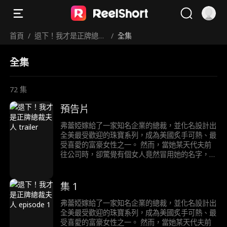
首頁
/
退下！我才是正牌總裁
/
全集
夫人
全集
72
集
預告片
弗蕾婭嫁給了一家知名企業的總裁，並化名設計出
全美最受歡迎的珠寶系列，成為美國炙手可熱、最
受喜愛的富豪女性之一。 然而，當她某天代夫前
往公司時，卻驚覺有個女人竟然冒用她的名字，把
她的生活與事業攪得天翻地覆——她的世界正一
點一點地被人偷走。真相即將揭開，弗蕾婭要如何
奪回屬於自己的一切？
集 1
弗蕾婭嫁給了一家知名企業的總裁，並化名設計出
全美最受歡迎的珠寶系列，成為美國炙手可熱、最
受喜愛的富豪女性之一。 然而，當她某天代夫前