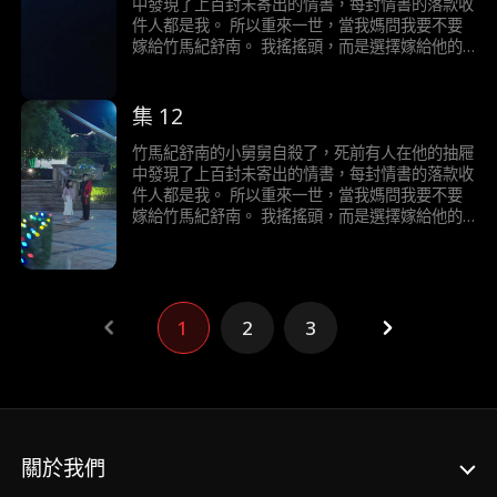
亡。 死後，紀舒南不但沒掉一滴淚，還嫌棄我的
中發現了上百封未寄出的情書，每封情書的落款收
死耽誤了他和初戀的旅行計畫。 再睜眼，我回到
件人都是我。 所以重來一世，當我媽問我要不要
我媽問我要嫁給誰那天…
嫁給竹馬紀舒南。 我搖搖頭，而是選擇嫁給他的
小舅舅。 我有一個秘密，我重生了。 上一世，我
嫁選擇嫁給青梅竹馬的紀舒南，婚後紀舒南卻三天
兩頭不回家。 後來我懷孕大出血，他卻因為初戀
集 12
的一句家裡停電了，我好害怕，便拋下大出血的我
揚長而去。 最後，我和肚子裡的孩子一起血崩而
竹馬紀舒南的小舅舅自殺了，死前有人在他的抽屜
亡。 死後，紀舒南不但沒掉一滴淚，還嫌棄我的
中發現了上百封未寄出的情書，每封情書的落款收
死耽誤了他和初戀的旅行計畫。 再睜眼，我回到
件人都是我。 所以重來一世，當我媽問我要不要
我媽問我要嫁給誰那天…
嫁給竹馬紀舒南。 我搖搖頭，而是選擇嫁給他的
小舅舅。 我有一個秘密，我重生了。 上一世，我
嫁選擇嫁給青梅竹馬的紀舒南，婚後紀舒南卻三天
兩頭不回家。 後來我懷孕大出血，他卻因為初戀
的一句家裡停電了，我好害怕，便拋下大出血的我
揚長而去。 最後，我和肚子裡的孩子一起血崩而
1
2
3
亡。 死後，紀舒南不但沒掉一滴淚，還嫌棄我的
死耽誤了他和初戀的旅行計畫。 再睜眼，我回到
我媽問我要嫁給誰那天…
關於我們