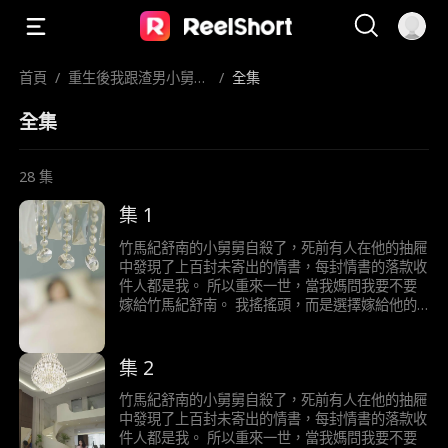
首頁
/
重生後我跟渣男小舅舅
/
全集
領證了
全集
28
集
集 1
竹馬紀舒南的小舅舅自殺了，死前有人在他的抽屜
中發現了上百封未寄出的情書，每封情書的落款收
件人都是我。 所以重來一世，當我媽問我要不要
嫁給竹馬紀舒南。 我搖搖頭，而是選擇嫁給他的
小舅舅。 我有一個秘密，我重生了。 上一世，我
嫁選擇嫁給青梅竹馬的紀舒南，婚後紀舒南卻三天
兩頭不回家。 後來我懷孕大出血，他卻因為初戀
集 2
的一句家裡停電了，我好害怕，便拋下大出血的我
揚長而去。 最後，我和肚子裡的孩子一起血崩而
竹馬紀舒南的小舅舅自殺了，死前有人在他的抽屜
亡。 死後，紀舒南不但沒掉一滴淚，還嫌棄我的
中發現了上百封未寄出的情書，每封情書的落款收
死耽誤了他和初戀的旅行計畫。 再睜眼，我回到
件人都是我。 所以重來一世，當我媽問我要不要