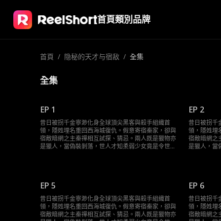
首頁
類別
品牌
首頁
/
隐秘的天才与宿敌
/
全集
全集
EP 1
EP 2
昔日被拐千金寧渺化身全球頂尖黑客與殺手組織首
昔日被拐千
領，隱姓埋名重回西海城復仇。假意寄宿秦家，卻與
領，隱姓埋
宿敵暗網之主秦禪相互試探、猜忌。兩人既是獵物亦
宿敵暗網之
是獵人，當偽裝剝落，世人才知柔弱少女竟是令世界
是獵人，當
膽寒的Sky。這場精心設計的復仇局，誰才是最終棋
膽寒的Sk
手？
手？
EP 5
EP 6
昔日被拐千金寧渺化身全球頂尖黑客與殺手組織首
昔日被拐千
領，隱姓埋名重回西海城復仇。假意寄宿秦家，卻與
領，隱姓埋
宿敵暗網之主秦禪相互試探、猜忌。兩人既是獵物亦
宿敵暗網之