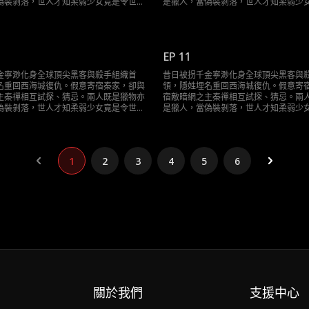
偽裝剝落，世人才知柔弱少女竟是令世界
是獵人，當偽裝剝落，世人才知柔弱少
y。這場精心設計的復仇局，誰才是最終棋
膽寒的Sky。這場精心設計的復仇局，
手？
EP 11
金寧渺化身全球頂尖黑客與殺手組織首
昔日被拐千金寧渺化身全球頂尖黑客與
名重回西海城復仇。假意寄宿秦家，卻與
領，隱姓埋名重回西海城復仇。假意寄
主秦禪相互試探、猜忌。兩人既是獵物亦
宿敵暗網之主秦禪相互試探、猜忌。兩
偽裝剝落，世人才知柔弱少女竟是令世界
是獵人，當偽裝剝落，世人才知柔弱少
y。這場精心設計的復仇局，誰才是最終棋
膽寒的Sky。這場精心設計的復仇局，
手？
1
2
3
4
5
6
關於我們
支援中心