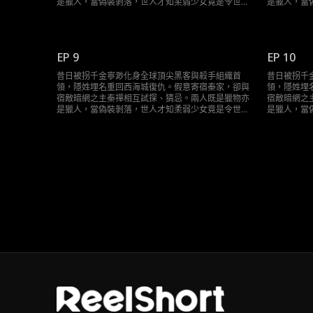
是獵人，當偽裝剝落，世人才知柔弱少女竟是令世界
是獵人，當
膽寒的Sky。這場精心設計的復仇局，誰才是最終棋
膽寒的Sk
手？
手？
EP 9
EP 10
昔日被拐千金寧渺化身全球頂尖黑客與殺手組織首
昔日被拐千
領，隱姓埋名重回西海城復仇。假意寄宿秦家，卻與
領，隱姓埋
宿敵暗網之主秦禪相互試探、猜忌。兩人既是獵物亦
宿敵暗網之
是獵人，當偽裝剝落，世人才知柔弱少女竟是令世界
是獵人，當
膽寒的Sky。這場精心設計的復仇局，誰才是最終棋
膽寒的Sk
手？
手？