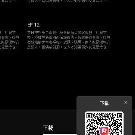
女竟是令世界
是獵人，當偽裝剝落，世人才知柔弱少女竟是令世界
誰才是最終棋
膽寒的Sky。這場精心設計的復仇局，誰才是最終棋
手？
EP 12
殺手組織首
昔日被拐千金寧渺化身全球頂尖黑客與殺手組織首
宿秦家，卻與
領，隱姓埋名重回西海城復仇。假意寄宿秦家，卻與
人既是獵物亦
宿敵暗網之主秦禪相互試探、猜忌。兩人既是獵物亦
女竟是令世界
是獵人，當偽裝剝落，世人才知柔弱少女竟是令世界
誰才是最終棋
膽寒的Sky。這場精心設計的復仇局，誰才是最終棋
手？
下載
下載