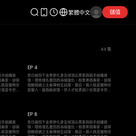
儲值
繁體中文
64
集
EP 4
殺手組織首
昔日被拐千金寧渺化身全球頂尖黑客與殺手組織首
宿秦家，卻與
領，隱姓埋名重回西海城復仇。假意寄宿秦家，卻與
人既是獵物亦
宿敵暗網之主秦禪相互試探、猜忌。兩人既是獵物亦
女竟是令世界
是獵人，當偽裝剝落，世人才知柔弱少女竟是令世界
誰才是最終棋
膽寒的Sky。這場精心設計的復仇局，誰才是最終棋
手？
EP 8
殺手組織首
昔日被拐千金寧渺化身全球頂尖黑客與殺手組織首
宿秦家，卻與
領，隱姓埋名重回西海城復仇。假意寄宿秦家，卻與
人既是獵物亦
宿敵暗網之主秦禪相互試探、猜忌。兩人既是獵物亦