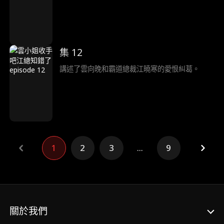
集 12
講述了雲向晚和霸道總裁江曉寒的愛恨糾葛。
1
2
3
...
9
關於我們