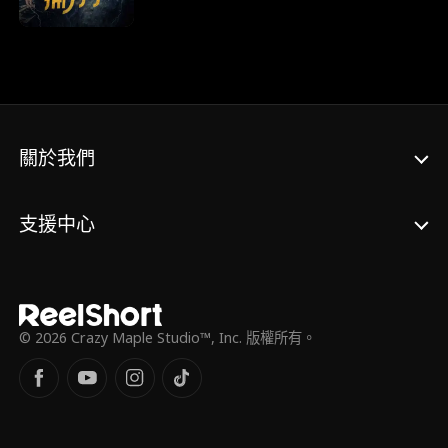
族，林修竹痛下殺手。為了挽救被魔族擄走的
只是地球上的一個普通人，為了拯救妻子方清
為已故母親報仇。李潔聯合林偉，設計讓李鋒
母親，林修竹前往中州屠魔救母。 原來一切的
雪的公司，甘願替她坐牢，在牢房中，意外救
中毒。李鋒將計就計，被林偉一家闖進來，欺
背後，都是吸收了萬界生機的天道在搞鬼，可
下了正被人圍攻的青幫幫主葉凡，並順利收為
負的極其之慘。後，林偉得意之下吐露真相，
是面對集合了所有人族之力的林修竹，天道最
屬下，為其所用。獄後，遇到了海城首富胡元
李潔才知道自己上當。鋒站了起來，再次將林
終失敗，林修竹因此成就至高大主宰。
生，看出了他身體出現了病症，出手救治，得
偉一家鎮壓，李潔也終於知道了當年母親所做
到了海城商業女王胡瀟瀟的青睞和喜歡。到晴
惡事。她悔不當初，然而，李鋒又怎麼會不原
雪集團，妻子嫌棄他有坐牢經歷，公然宣佈與
諒女兒呢？終，李鋒和李潔一起解決了林偉一
關於我們
張玄離婚，並借助世家子弟的手，對其進行羞
家，父女兩冰釋前嫌大團圓！
辱。不堪其辱的張玄，解釋了自己一路以來對
她的幫助，並告訴對方，做人不能忘本，不能
支援中心
因為利益，就忘記恩情，如果過分勢力的話，
很容易被人拿捏，從而陷入不可挽回的深淵。
清雪並不贊同他的話，相反還嘲笑他的迂腐與
無能，雙方就此展開了一系列針鋒相對的故
事，故事中，有小人的恩將仇報，也有君子的
自強不息，更有對惡人自有惡人磨的警示，展
© 2026 Crazy Maple Studio™, Inc. 版權所有。
示了只有做好事，才有好報的精神內核。玄借
助前世的修仙能力，將所有人震懾住後，這才
知道，整個社會遭到了邪惡勢力（邪尊）的威
脅，而這個邪尊，正是前世將他殺死的柳蒼。
了消除隱患，讓更多人安居樂業，張玄義無反