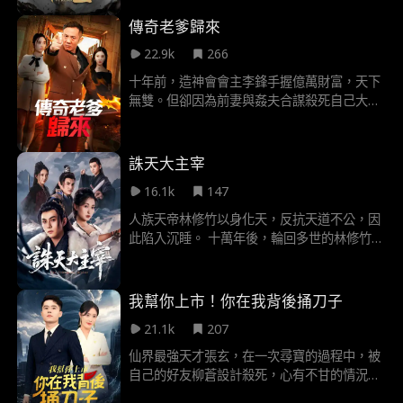
強烈的性緊張
單親爸爸
愛恨交織
色情文學
傳奇老爹歸來
秘密
22.9k
266
十年前，造神會會主李鋒手握億萬財富，天下
無雙。但卻因為前妻與姦夫合謀殺死自己大女
兒，一怒之下殺死了姦夫與前妻。獄十年之
後，李鋒出獄。他找到小女兒，想要過平淡的
日子。沒想到小女兒被丈夫一家虐待……李鋒
誅天大主宰
教訓了女兒李潔的丈夫林偉。同時也教訓了林
16.1k
147
偉的父母和姐姐……李潔對此並不領情，認為
父親殺死母親，罪大惡極。鋒無法告訴李潔真
人族天帝林修竹以身化天，反抗天道不公，因
相，覺得李潔不能接受。只說當年入獄時安排
此陷入沉睡。 十萬年後，輪回多世的林修竹失
好了一切，給了劉志家一億來照顧李潔。但劉
去記憶，又因為資質不佳被大師兄王子安帶人
志家卻也虐待李潔，讓李潔負氣出逃。潔從此
羞辱，就連未婚妻也背叛他，母親更是為了保
才過著寄人籬下的生活。鋒憤怒之下，找劉志
護他倒在王子安的劍下，生死不明。 悲痛之
我幫你上市！你在我背後捅刀子
一家要回了餘下的錢。劉志一家卻誣陷李鋒入
下，林修竹十萬年的記憶瞬間蘇醒，上演天帝
室搶劫……面對劉志一家的咄咄逼人，李鋒終
21.1k
207
歸來，懲治惡人。 為了挽救母親性命，林修竹
於展現雄厚實力。一方面召回財富，打臉劉志
親上雲嵐宗求取靈草。面對危機重重的雲嵐
仙界最強天才張玄，在一次尋寶的過程中，被
一家，送劉志一家入地獄。一方面懾服從前的
宗，林修竹親自出手解決危機挽救雲嵐宗。 返
自己的好友柳蒼設計殺死，心有不甘的情況
收下，將造神會再次收入囊中。而這個時候，
回長生宗的林修竹發現，王子安竟然投靠魔
下，穿越時空，重生到500年前。時的張玄，
李潔受丈夫蠱惑，以為自己並非親生。所以要