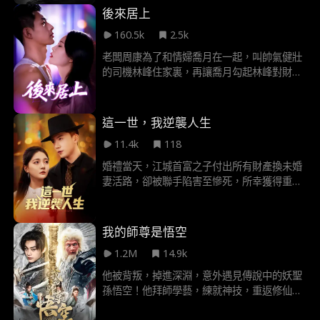
命。5年後，同一部手機，在另一個時空長大
Richard Sharrah
當代
護妻狂魔
神秘
後來居上
的女兒，再次與5年前的媽媽發生時空連接，
又一次開展了母女的雙向救贖，雙時空同步連
獨立女性
無憂無慮
外遇
超級戰士
奉獻型家長
160.5k
2.5k
接，曲折離奇，事件反轉波折，全程高能。
老闆周康為了和情婦喬月在一起，叫帥氣健壯
運動員
戲劇
家庭
甜蜜浪漫
單親爸爸
的司機林峰住家裏，再讓喬月勾起林峰對財富
的渴望，主動去勾引周康的老婆汐雅，從而讓
懸念
商業
黃種人
年輕人
LGBT
東山再起
汐雅出軌，達到讓她淨身出戶的目的，最後周
商業
驚悚片
錯誤的身份
回到過去
團體最愛
康的計畫被識破，他和喬月都受到了制裁，林
這一世，我逆襲人生
峰也幡然醒悟，覺得做人要腳踏實地，回了農
女繼承人/社交名媛
衷心
家庭劇
鄰居
11.4k
118
村。
婚禮當天，江城首富之子付出所有財產換未婚
失蹤的孩子
虐戀
小透明
感覺良好
禁止
妻活路，卻被聯手陷害至慘死，所幸獲得重來
一次的機會，以七天時間完成復仇才可徹底重
校草
校園
名人
假關係
多重身份
生存
生，而白富美青梅也同樣帶著任務重生，這一
皇室/貴族
為時已晚
繼兄弟姊妹
意志堅強
世，易騰一定要護住所愛之人，在刀山血海中
我的師尊是悟空
尋得一絲生機，狠狠復仇幕後之人！
外科醫生
综艺
黑暗浪漫
服務生
隱藏感情
1.2M
14.9k
他被背叛，掉進深淵，意外遇見傳說中的妖聖
現代
企業主
舞者
醫生
牛仔
學生
孫悟空！他拜師學藝，練就神技，重返修仙之
路。兩人無敵，報仇雪恨。
花花公子
初戀
男演員/女演員
一見鍾情