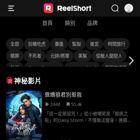
首頁
類別
品牌
全部
扮豬吃虎
重逢
監獄
後宮
時間旅行
贖罪
不死者
元帥/將軍
黑幫
從敵人變戀人
輪迴
Grace Swanson
Autumn Noel
粗獷的總裁
神秘影片
愛情三角
女繼承人/社交名媛
婚後愛情
催淚
隱藏身份
重生
命中注定的戀人
John Machesky
傲嬌狼君別惹我
Freddy Piazza
犯罪領主
Alexander Trumble
3.6M
55.4k
「這一定是詛咒！」從小被嘲笑是「狼族之
火熱
Julia Lynn Clarke
浪漫
Jarred Harper
恥」的Daisy Storm，不僅無法變身，連最基
本的狼魂都喚不醒。 就在她18歲生日那天，
Daniela Couso
Avery Lynch
性感老爸
校園戀情
最信任的Alpha伴侶竟當眾斷開「命定連
年齡差距
強勢女主
龍
從朋友變戀人
天才寶寶
結」，還讓她的死對頭坐上Luna寶座！ 半年