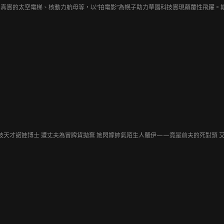
真實的太空電梯、核動力航母等，以“拍電影”為幌子助力華國科技實現顛覆性飛躍。
科技天才諾娃博士 遭丈夫為冒牌貨拋棄 她閃嫁帥氣陌生人羅伊——竟是前夫的死對頭 