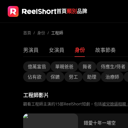
首頁
類別
品牌
首頁
/
身份
/
工程師
男演員
女演員
身份
故事節奏
億萬富翁
單親爸爸
舞者
侍應生/侍者
佔有欲
保鑣
勞工
助理
治療師
工程師影片
觀看工程師主演的15部ReelShort短劇，包括
被兒媳逼相親
錯愛十年一場空