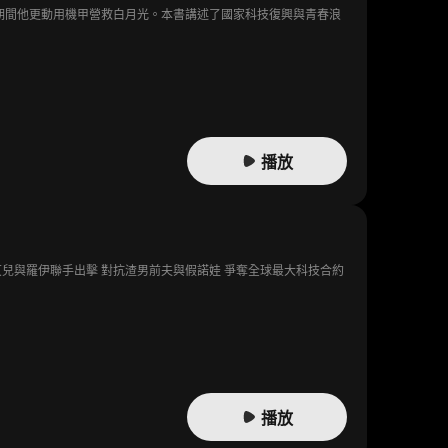
期間他更動用機甲營救白月光。本書講述了國家科技復興與青春浪
播放
艾兒與羅伊聯手出擊 對抗渣男前夫與假諾娃 爭奪全球最大科技合約
播放