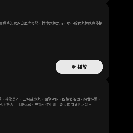
意遺傳的家族白血病復發，性命危急之時，以不給女兒林晚意移植
播放
雪，神秘莫測，三姐蘇冰兒，國際空姐，四姐姜若然，絕世神醫，
地下勢力、打臉仇敵、守護七位姐姐，逐步揭開身世之謎。