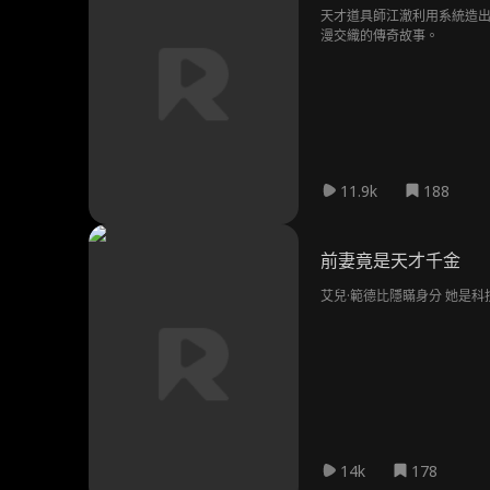
天才道具師江澈利用系統造出
漫交織的傳奇故事。
11.9k
188
前妻竟是天才千金
艾兒·範德比隱瞞身分 她是
14k
178