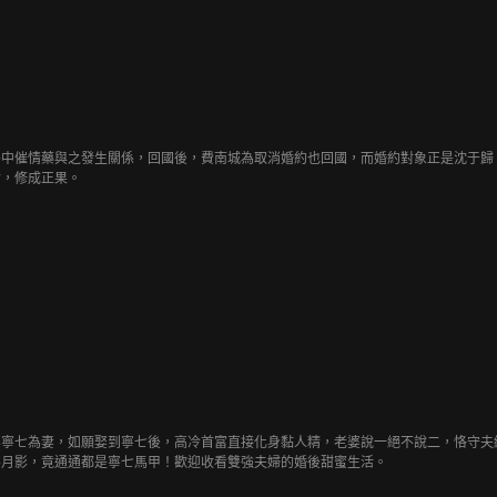
外中催情藥與之發生關係，回國後，費南城為取消婚約也回國，而婚約對象正是沈于歸
會，修成正果。
娶寧七為妻，如願娶到寧七後，高冷首富直接化身黏人精，老婆說一絕不說二，恪守夫
客月影，竟通通都是寧七馬甲！歡迎收看雙強夫婦的婚後甜蜜生活。