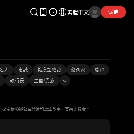
儲值
繁體中文
名人
忠誠
糙漢型總裁
藝術家
廚師
師
執行長
皇室/貴族
。探索精彩辦公室戀情和重生故事，首集免費看。