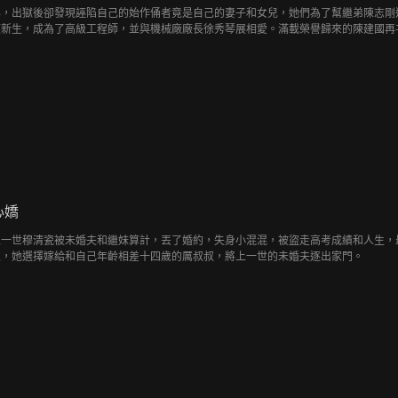
年，出獄後卻發現誣陷自己的始作俑者竟是自己的妻子和女兒，她們為了幫繼弟陳志剛
獲新生，成為了高級工程師，並與機械廠廠長徐秀琴展相愛。滿載榮譽歸來的陳建國再
心嬌
上一世穆清瓷被未婚夫和繼妹算計，丟了婚約，失身小混混，被盜走高考成績和人生，
次，她選擇嫁給和自己年齡相差十四歲的厲叔叔，將上一世的未婚夫逐出家門。