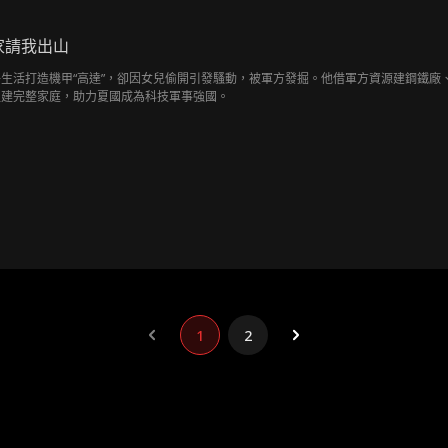
家請我出山
生活打造機甲“高達”，卻因女兒偷開引發騷動，被軍方發掘。他借軍方資源建鋼鐵廠、
組建完整家庭，助力夏國成為科技軍事強國。
1
2