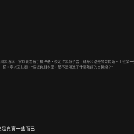
網黑通稿。寧以夏看著手機推送，淡定拉黑顧子言，轉身和路邊帥哥閃婚。上班第一天
模一樣。寧以夏扶額：“這復仇劇本里，是不是混進了什麼離譜的言情線？”
只是真實一些而已