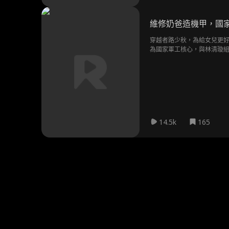
維修奶爸造機甲，國
穿越者路少秋，為給女兒更好
為國家軍工核心，與林清璇
14.5k
165