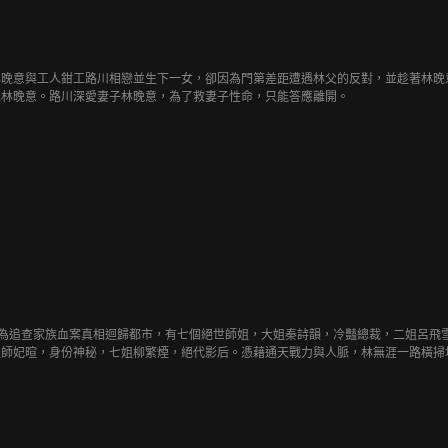
林晚意與工人鉗工路川相戀並生下一女，卻因為門第差距遭遇林父的反對，並趁著林晚
兒林晚意。路川深愛妻子林晚意，為了救妻子性命，只能答應離開。
，為追查家族血案真相迴歸都市，有七個絕世師姐，大姐秦詩韻，冷豔總裁，二姐呂飛
姐師妃暄，身份神秘，七姐柳繁煙，絕代影后。憑藉通天戰力與人脈，林無涯一路橫掃