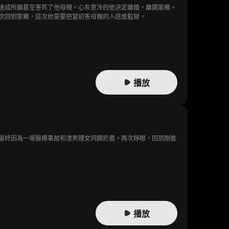
達成所願甚至害死了他母親。心灰意冷的他決定離婚，離開家鄉。
次回到家鄉，這次他誓要把當初害母親的人送進監獄。
播放
最終因為一場醫療事故和渣男賤女同歸於盡。再次睜眼，回到剛進
播放