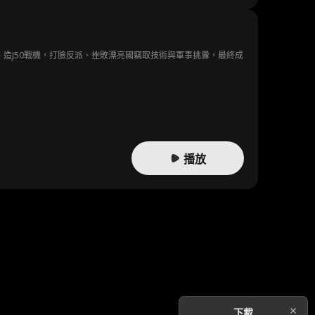
造J50戰機，打臉反派、挫敗漂亮國竊取技術與軍事挑釁，最終成
播放
下載