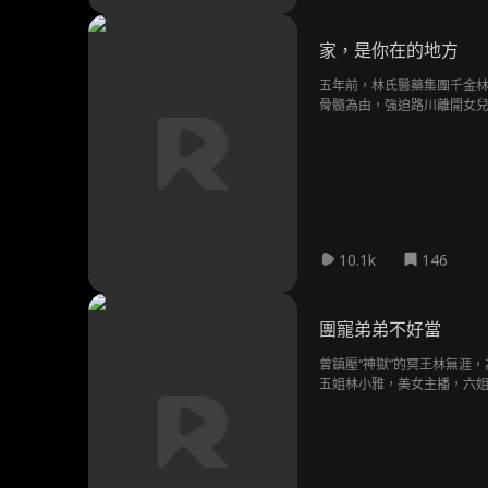
家，是你在的地方
五年前，林氏醫藥集團千金
骨髓為由，強迫路川離開女
10.1k
146
團寵弟弟不好當
曾鎮壓“神獄”的冥王林無涯
五姐林小雅，美女主播，六