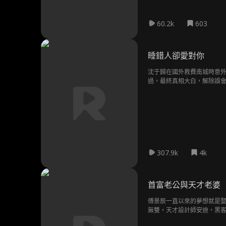
60.2k
603
睡錯人卻愛對你
沈于歸在國外救費南城時意
過，最終真相大白，解除誤
307.9k
4k
首富老公與天才老婆
傅景辰一直以來的夢想就是
無雙，天才設計師安迪，黑