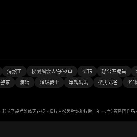
清潔工
校園風雲人物/校草
壁花
辦公室職員
警察
病嬌
超級戰士
單親媽媽
型男老爸
老
，我成了設備維修天花板
、
睡錯人卻愛對你
和
錯愛十年一場空
等熱門作品