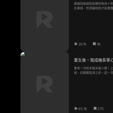
建國因被誣陷偷藥而勞改十
在廣城，他憑藉技術才能重
267k
9k
重生後，我成機長掌
重來一次給未婚夫當小媽！
城，初遇厲庭深之前。這一
65.3k
575