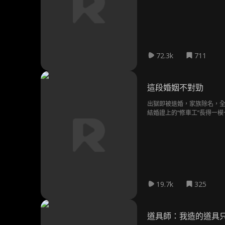
72.3k
711
這段婚姻不對勁
出獄即被退婚，家族除名，全
結婚證上的“修車工”長得一
19.7k
325
道具師：我造的道具