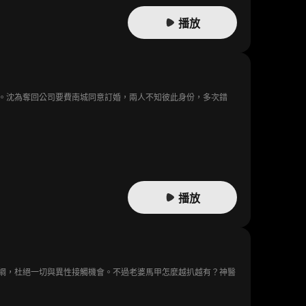
播放
。沈為奪回公司要費南城同意訂婚，兩人不知彼此身份，多次錯
播放
綱，杜絕一切與異性接觸機會。不過老婆馬甲怎麼越扒越有？神醫