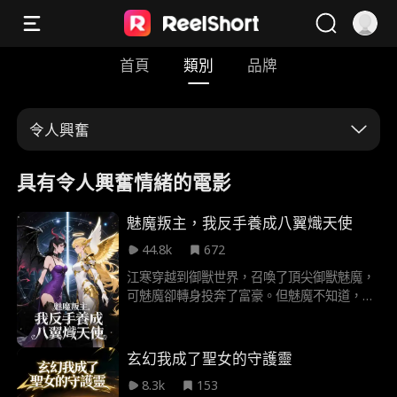
首頁
類別
品牌
令人興奮
具有令人興奮情緒的電影
魅魔叛主，我反手養成八翼熾天使
44.8k
672
江寒穿越到御獸世界，召喚了頂尖御獸魅魔，
可魅魔卻轉身投奔了富豪。但魅魔不知道，江
寒擁有系統，他契約了殘翼天使，眾人嘲笑江
寒飢不擇食，可別人不知道他可以進化御
獸！！當八翼天使降臨時，整個世界徹底震
玄幻我成了聖女的守護靈
動！
8.3k
153