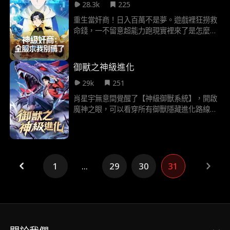
28.3k
225
重生當奸商！日入百萬不是夢。遊戲裡狂撈救
命錢，一不留意超能力跑現實裡來了是怎麼回
事？！這是現實世界要崩的節奏嗎！！！
御獸之神級進化
29k
251
肖星宇無意間覺醒了【神級御獸系統】，開啟
魔神之眼，可以看穿所有御獸隱藏進化路線、
激活隱藏血脈、開啟無限進化…… 哈士奇，進
化地獄修羅狼！ 小精靈，變異十二翼熾天使！
孵化龍蛋，召喚九幽燭龍！
1
...
29
30
31