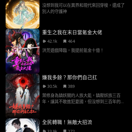
沒想到我可以在異界和現代來回穿梭，還成了
別人的守護神
重生之我在末日當氪金大佬
42.1k
464
洪荒遊戲降臨，我提前氪金十億！
嫌我多餘？那你們自己扛
30.5k
389
葉修身為鎮妖關的人族大能，鎮壓妖族三百
年，讓其不敢進犯夏國，但沒想到三百年的安
寧，卻是養了一羣白眼狼，紛紛認為外面沒有
妖族，葉修只是在虛張聲勢，故意渲染妖禍，
甚至就連夏國王庭，都對其非常不看好，最終
全民轉職！無敵大招流
葉修被強行逐出鎮妖關，最終妖族沒有了鎮
33.9k
272