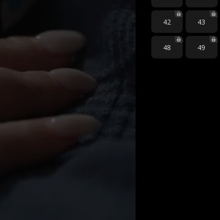
42
43
48
49