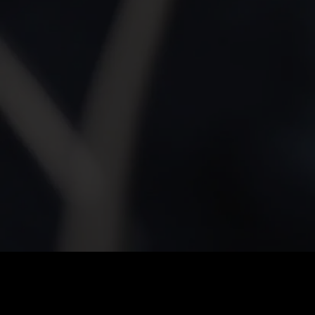
0
:
رصيد
60
:
السعر