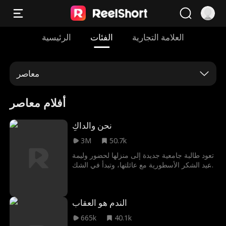
العلامة التجارية
الفئات
الرئيسية
معاصر
أفلام معاصر
نحن والداكِ
3M
50.7k
تعود طالبة جامعية جديدة إلى منزلها لحضور وليمة
عيد الشكر الأسطورية مع عائلتها، وتبدأ في الشك
في وجود شيء خاطئ مع والديها.
الندم هو العقاب
665k
40.1k