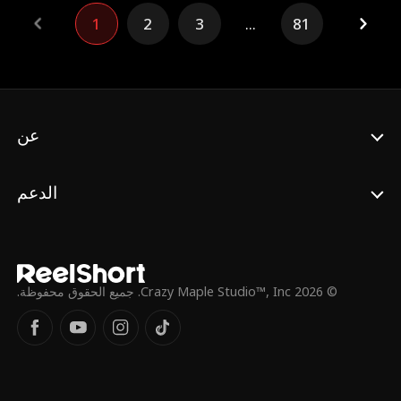
عندما يخونها جمال، تقرر ليلى إنهاء خطوبتها. ومع
1
2
3
...
81
تدهور حالة جدتها بسبب مرض الزهايمر، ورغبتها
في تحقيق أمنية زفاف لم تتحقق، تطلب ليلى من
وسيم أن يتزوجها بعقد سري لمدة سنة. يرى وسيم
في هذا فرصة ليكسب قلبها، وبينما يظل يحرص
على حمايتها، تبدأ ليلى أيضًا في الوقوع في حبه
عن
الدعم
© 2026 Crazy Maple Studio™, Inc. جميع الحقوق محفوظة.