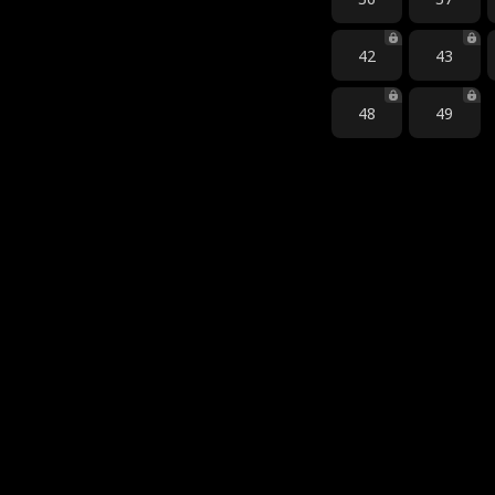
42
43
48
49