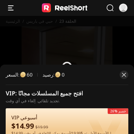
الحلقة 23
/
حبي في باريس
/
الرئيسية
0
:
رصيد
60
:
السعر
VIP: افتح جميع المسلسلات مجانًا
هذه حلقة مدفوعة. يرجى فتح القفل
تجديد تلقائي. إلغاء في أي وقت.
للمشاهدة.
26% خصم
VIP أسبوعي
$
14.99
60
فتح القفل الآن
$
19.99
$14.99 لـالأسبوع الأول، ثم $19.99/أسبوع. يمكن الإلغاء في أي وقت.