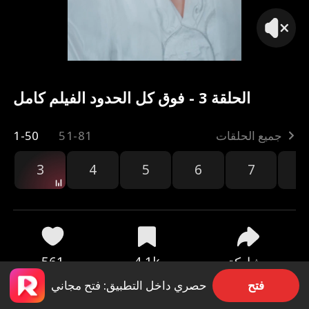
الحلقة 3 - فوق كل الحدود الفيلم كامل
جميع الحلقات
51-81
1-50
3
4
5
6
7
8
مشاركة
4.1k
561
فتح
حصري داخل التطبيق: فتح مجاني