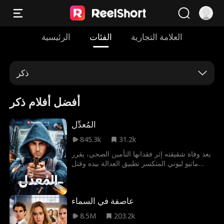
العلامة التجارية
الفئات
الرئيسية
ذكر
أفضل أفلام ذكر
المُعدِّل
845.3k
31.2k
بعد وفاة شقيقته إثر فقدانها التأمين الصحي، يقرر
ماتيو ليوني المنكسر تطبيق العدالة بيده وقتل
رئيس شركة التأمين. لا يسعى ماتيو للانتقام
فحسب، بل هدفه الأكبر هو فضح شركات التأمين
الصحي الفاسدة التي تستغل المستضعفين. يسبق
عاصفة في السماء
الشرطة بخطوة ويترك أدلة توصل رسالته، ليغدو
بطلاً في عيون من ظن الرؤساء الأشرار أن
8.5M
203.2k
بوسعهم إسكاتهم.