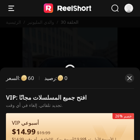
الحلقة 30
/
والدي المليونير
/
الرئيسية
0
:
رصيد
60
:
السعر
VIP: افتح جميع المسلسلات مجانًا
هذه حلقة مدفوعة. يرجى فتح القفل
تجديد تلقائي. إلغاء في أي وقت.
للمشاهدة.
26% خصم
VIP أسبوعي
$
14.99
60
فتح القفل الآن
$
19.99
$14.99 لـالأسبوع الأول، ثم $19.99/أسبوع. يمكن الإلغاء في أي وقت.