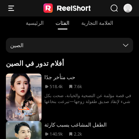
العلامة التجارية
الفئات
الرئيسية
الصين
أفلام تدور في الصين
حب متأخر جدًا
518.4k
7.6k
في قصة مؤلمة عن التضحية والخيانة، ضحت بكل
شيء لإنقاذ صديق طفولة زوجها—تبرعت بنخاعها
العظمي، لكنها فقدت حياتها بسبب عدوى مدمرة.
تركت وراءها ابنتها المريضة بشدة، مهجورة
ووحيدة، بينما زوجها، الذي كان فخرها، استعرض
الطفل المشاغب يسبب كارثة
حياته الجديدة مع عشيقته في مؤتمر صحفي علني.
لسنوات، كان يغمره الكراهية، مقتنعًا بأن زوجته
140.9k
2.2k
خانته. لكن عندما ظهرت الحقيقة أخيرًا—التواء