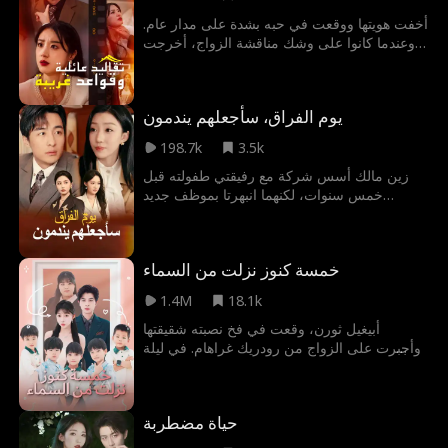
أخفت هويتها ووقعت في حبه بشدة على مدار عام.
وعندما كانوا على وشك مناقشة الزواج، أخرجت
والدته بثقة مجموعة غريبة من قواعد العائلة
وطالبتها بالتوقيع عليها وحفظها.
يوم الفراق، سأجعلهم يندمون
198.7k
3.5k
زين مالك أسس شركة مع رفيقتي طفولته قبل
خمس سنوات، لكنهما انبهرتا بموظف جديد
واختارتا تصديق إشاعات ذلك المتصنّع ضده. بعد أن
أنهكه العمل حتى المرض، قرر بيع حصته والعودة
إلى العائلة لقبول زواج مدبّر، فيما ظنتا أنه يمزح،
خمسة كنوز نزلت من السماء
لكن ما وصل إليهما كان دعوة زفافه.
1.4M
18.1k
أبيغيل ثورن، وقعت في فخ نصبته شقيقتها
وأجبرت على الزواج من رودريك غراهام. في ليلة
زفافهما، تسببت عن غير قصد بإصابة زوجها بجروح
بالغة وطُردت من العائلة. بعد خمس سنوات، تعود
– كطبيبة معجزة ومعها خمسة أطفال أذكياء.
حياة مضطربة
رودريك غراهام، الرجل الذي رفضها ذات يوم، يجد
نفسه منجذبًا لها ولأطفالها لا يقاوم، غير دارٍ أنهم