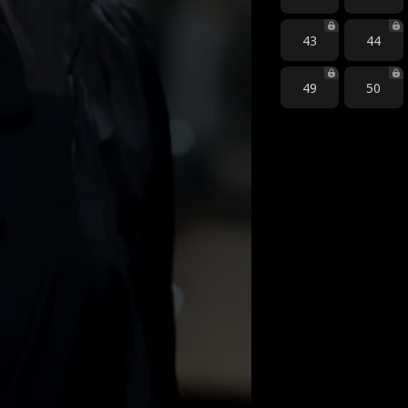
43
44
49
50