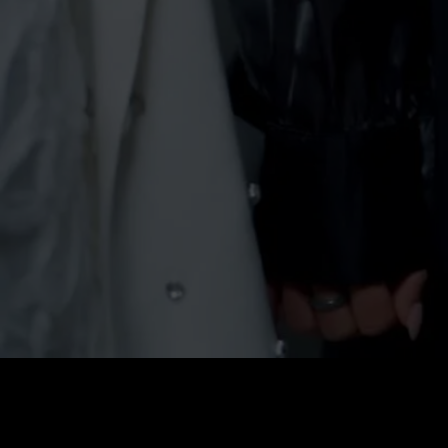
0
:
رصيد
60
:
السعر