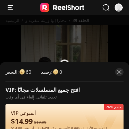
الحلقة 39
/
احذر! إنها وريثة عبقرية و
/
الرئيسية
خطيرة
0
:
رصيد
60
:
السعر
VIP: افتح جميع المسلسلات مجانًا
هذه حلقة مدفوعة. يرجى فتح القفل
تجديد تلقائي. إلغاء في أي وقت.
للمشاهدة.
26% خصم
VIP أسبوعي
$
14.99
60
فتح القفل الآن
$
19.99
$14.99 لـالأسبوع الأول، ثم $19.99/أسبوع. يمكن الإلغاء في أي وقت.