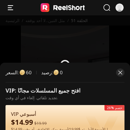
الحلقة 51
/
مثل التنين...لا أحد يوقفه
/
الرئيسية
0
:
رصيد
60
:
السعر
VIP: افتح جميع المسلسلات مجانًا
هذه حلقة مدفوعة. يرجى فتح القفل
تجديد تلقائي. إلغاء في أي وقت.
للمشاهدة.
26% خصم
VIP أسبوعي
$
14.99
60
فتح القفل الآن
$
19.99
$14.99 لـالأسبوع الأول، ثم $19.99/أسبوع. يمكن الإلغاء في أي وقت.