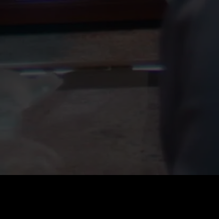
0
:
رصيد
60
:
السعر