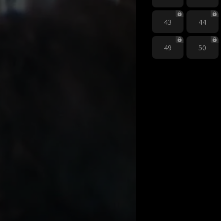
43
44
49
50