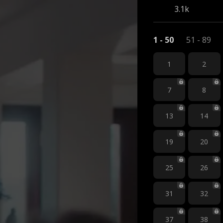
3.1k
1 - 50
51 - 89
1
2
7
8
13
14
19
20
25
26
31
32
37
38