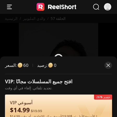
الحلقة 57
/
والدي المليونير
/
الرئيسية
0
:
رصيد
60
:
السعر
VIP: افتح جميع المسلسلات مجانًا
هذه حلقة مدفوعة. يرجى فتح القفل
تجديد تلقائي. إلغاء في أي وقت.
للمشاهدة.
26% خصم
VIP أسبوعي
$
14.99
60
فتح القفل الآن
$
19.99
$14.99 لـالأسبوع الأول، ثم $19.99/أسبوع. يمكن الإلغاء في أي وقت.