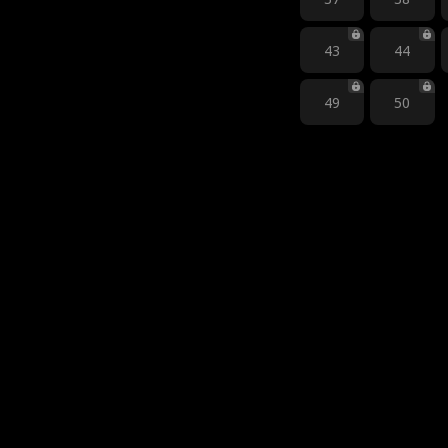
43
44
49
50