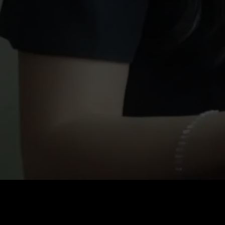
0
:
رصيد
60
:
السعر