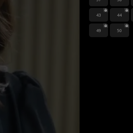
43
44
49
50