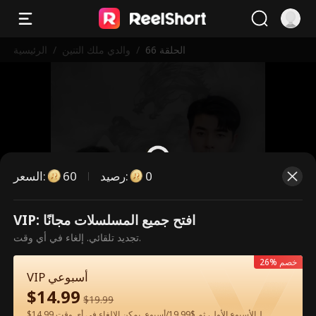
الحلقة 66
/
والدي ملك التنين
/
الرئيسية
0
:
رصيد
60
:
السعر
VIP: افتح جميع المسلسلات مجانًا
هذه حلقة مدفوعة. يرجى فتح القفل
تجديد تلقائي. إلغاء في أي وقت.
للمشاهدة.
26% خصم
VIP أسبوعي
$
14.99
60
فتح القفل الآن
$
19.99
$14.99 لـالأسبوع الأول، ثم $19.99/أسبوع. يمكن الإلغاء في أي وقت.