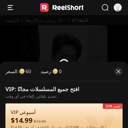
الحلقة 67
/
أدلل زوجتي بعد الاستيقا
/
الرئيسية
ظ
0
:
رصيد
60
:
السعر
VIP: افتح جميع المسلسلات مجانًا
هذه حلقة مدفوعة. يرجى فتح القفل
تجديد تلقائي. إلغاء في أي وقت.
للمشاهدة.
26% خصم
VIP أسبوعي
$
14.99
60
فتح القفل الآن
$
19.99
$14.99 لـالأسبوع الأول، ثم $19.99/أسبوع. يمكن الإلغاء في أي وقت.