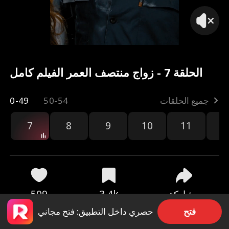
الحلقة 7 - زواج منتصف العمر الفيلم كامل
جميع الحلقات
50-54
0-49
7
8
9
10
11
1
مشاركة
3.4k
509
فتح
حصري داخل التطبيق: فتح مجاني