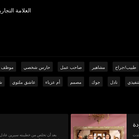
العلامة التجاري
طبيب/جراح
مشاهير
صاحب عمل
حارس شخصي
موظف 
تنفيذي
نادل
جوك
مصمم
أم عزباء
عاشق ملتوي
ش
دة
جدت
بعد أن تخلص من خطيبته سيرين عادل، و