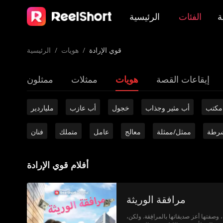
ة
الفئات
الرئيسية
قوي الإرادة
/
هويات
/
الرئيسية
إيقاعات القصة
هويات
ممثلات
ممثلون
مكتب
أب مثير وجذاب
خجول
أب عازب
ملياردير
رطة
ممثل/ممثلة
معالج
عامل
متملك
فنان
أفلام قوي الإرادة
مرافقة الوريثة
صفتها أعز صديقاتها بالمرافِقة. ولكن،