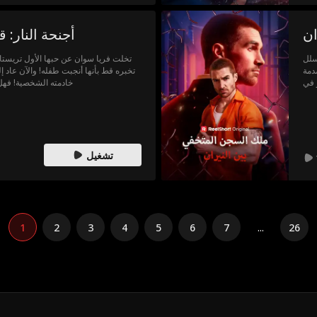
ان
أجنحة النار: ق
سلل
تخلت فريا سوان عن حبها الأول تريستا
دمة
تخبره قط بأنها أنجبت طفله! والآن عاد إلى 
 في
خادمته الشخصية! فهل 
لين
خطة
جين
ران
جرد
تشغيل
اص؟
1
2
3
4
5
6
7
...
26