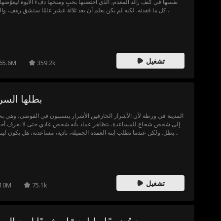
نفسها في كنف رائد المعدم، الذي احتضنها بحبٍ ومنحها دفءَ الأبوة ليعوّضها
كل ما فقدته. لكنه لم يكن يعلم أن بعد ثلاثة عشر عامًا ستشق رهف، والد
البيولوجية القاسية، طريقها إلى حياتها، مدفوعةً بعزيمة لا تلين لاستعادتها بأي 
تُرى، هل ستنحني فاطمة أمام بريق الثروة والجاه الذي يعد به نسبها الحقيقي،
ستظل وفيّة للرجل الذي كان لها الأب والحامي حين خذلها العا
تشغيل
65.6M
359.2k
بطلها الس
المدينة في ورطة لأن الأشرار الخارقين الأشرار يتسببون في الفوضى، وهي بح
إلى شخص شجاع للمساعدة. يتظاهر عماد بأنه شخص عادي حتى لا يعرف أحد 
بطل. ولكن عندما تطلب ابنة العمدة الجميلة، نادية، مساعدته، هل يكون لين
ذكيًا بما يكفي ليتفوق على عائلته الشريرة ويصبح بطلاً مرة أخرى لإنقا
تشغيل
10M
75.1k