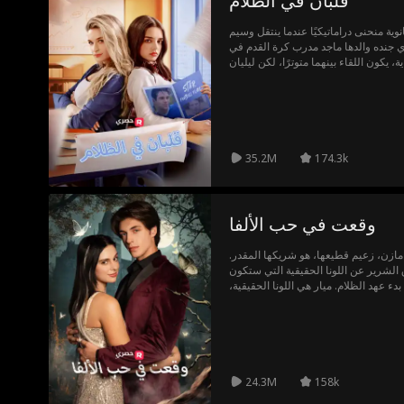
قلبان في الظلام
نوية منحنى دراماتيكيًا عندما ينتقل وسيم
ي جنده والدها ماجد مدرب كرة القدم في
 يكون اللقاء بينهما متوترًا، لكن ليليان
 والدها. مصممة على العثور على حبيب
بًا بمواقف محرجة مع شباب غير موثوقين.
مساعدتها عندما تواجه المشاكل. مع تطور
الوقت نفسه يتصاعد التنمر في المدرسة،
زملائها. حيث كسبت جهودها دعم واحترام
ليليان ووسيم كملك وملكة الحفل، وأخيرًا
35.2M
174.3k
يوافق ماجد على علاقتهما.
وقعت في حب الألفا
مازن، زعيم قطيعها، هو شريكها المقدر.
 الشرير عن اللونا الحقيقية التي ستكون
 عهد الظلام. ميار هي اللونا الحقيقية،
تُدرك مصيرها وما يحمله من خطر وتحول
24.3M
158k