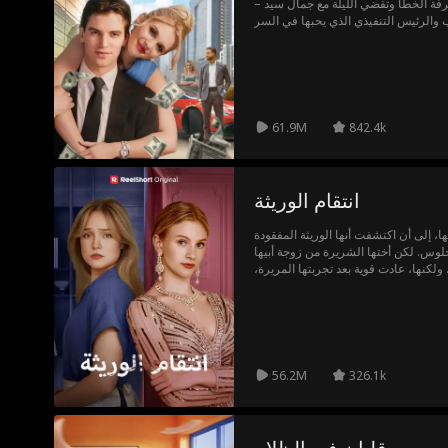
رفة الخطأ وتقضي الليلة مع جمال سيد –
61.9M
842.4k
انتقام الوريثة
، إلى أن اكتشفت أنها الوريثة المفقودة
جلوس. لكن أختها الشريرة من زوجة أبيها
 ولكنها، عادت قوية بعد تجربتها المريرة،
وأقسمت على الانتقام المرير.
56.2M
326.1k