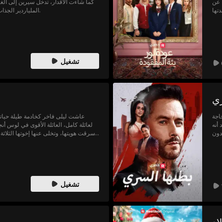
 عن
كما شاءت الأقدار، تدخل سيرين إلى الغ
تها
الملياردير الجذاب والرئيس التنفيذي الذي يحبها في السر.
ثمن.
 أم
لم؟
تشغيل
ري
اجة
عاشت ليلى فاخر كخادمة طيلة حياتها
أنه
لعائلة كامل، العائلة الأقوى في لوس أن
دون
سرقت هويتها، وتخلى عنها إخوتها الثلاثة.
ذها؟
تشغيل