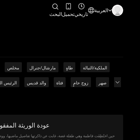
العربية
تاريخي
تحميل
البحث
الملكية/النبالة
طاهٍ
مارشال/جنرال
مخلص
صهر
زوج حامٍ
فتاة
والد قديس
الرئيس ال
عودة الوريثة المفقو
حين اختُطِفَت فاطمة وهي طفلة غضة، غابت عن ذاكرتها تفاصيل ماضيها، وو