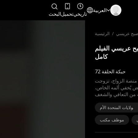
العربية
تاريخي
تحميل
البحث
 أصبح عريسي
/
الرئيسية
رب أصبح عريسي الفيلم
كامل
حبكة الحلقة 72
 منصة الزواج، تزوجت
ض يُخفي ألمه الخاص،
الولايات المتحدة الأم
ريكية
موظف مكتب