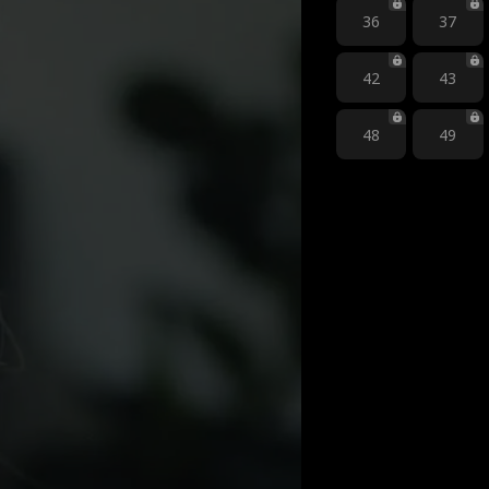
36
37
42
43
48
49