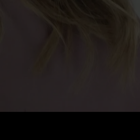
0
:
رصيد
60
:
السعر