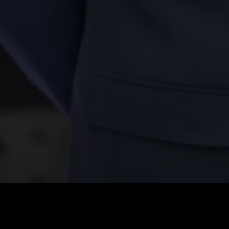
0
:
رصيد
60
:
السعر