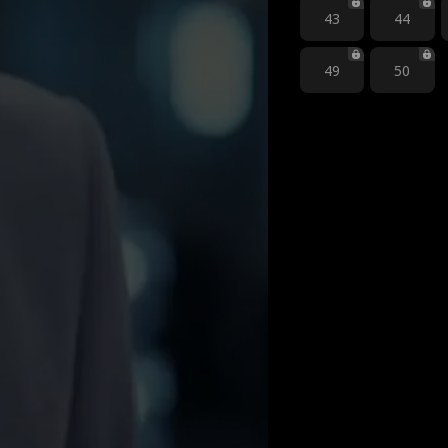
43
44
49
50