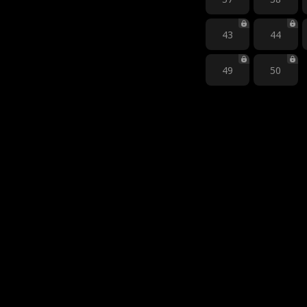
43
44
49
50