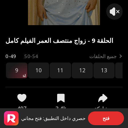
الحلقة 9 - زواج منتصف العمر الفيلم كامل
جميع الحلقات
50-54
0-49
9
10
11
12
13
1
مشاركة
3.4k
497
فتح
حصري داخل التطبيق: فتح مجاني