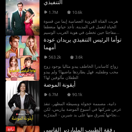
التنفيذي
1.7M
10.6k
هربت الفتاة القروية العصامية إيما من قسوة
الحياة لتعمل في المدينة. تأخذ حياتها منعطفا
مفاجئا حين تخطئ في هوية الغريب الوسيم
ويليام وتجبر على الزواج منه، غافلة أنه المدير
توأما الرئيس التنفيذي يريدان عودة
التنفيذي لشركة إيرفينغ. ورغم أملهما في الطلاق
أمهما
السريع، تشتعل شرارة الحب بينهما بمجرد
عيشهما معا. وللاعتراف بمشاعرهما وإنقاذ الشركة
563.2k
3.6k
من الوقوع في الأيدي الخطأ، يتعين على إيما
وويليام مواجهة العقبات والأشرار الذين يهددون
زواج كاساندرا الخاطف يبدو مثاليا بوجود زوج
قصة حبهما الناشئة.
محب وطفليه. فهل يطاردها ماضيها؟ ولم يبدو
الطفلان مألوفين لها؟
أيقونة الموضة
6.7M
90.1k
دانية، مصممة خجولة وبسيطة المظهر، تنقذ
عرض شركتها في أسبوع الموضة بباريس، لكن
نجاحها يُسرق منها على يد شيرين - المتدرّبة
الكسولة والمتأنقة - التي تتسبب في طرد دانية
من العمل بإيعازٍ من ابنة المدير المتعطشة
رفقة الطبيب الملياردير القاسي
رائج
للسلطة. ولكن حين توظف دار أزياء منافسة دانية