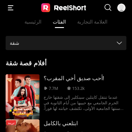
العلامة التجارية
الفئات
الرئيسية
شقة
أفلام قصة شقة
أحب صديق أخي المقرب؟!
7.7M
153.2k
عندما تنتقل كايتلين سينكلير إلى شقتها خارج
الحرم الجامعي مع حبيبها من أيام الثانوية في
سنتها الجامعية الأولى، تكتشف خيانته لها فوراً.
تُجبر بعدها على الانتقال للعيش في شقة شقيقها
ومشاركة السكن مع صديقه المفضل الذي يكمل
ابتلعني بالكامل
تريند
دراساته العليا في الجامعة ذاتها. وحين تتأجج
مشاعر الحب القديمة مجدداً، يواجه كايتلين وكول