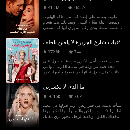
لديها، يحدث لها تحوّل هائل، فتقرّر أن تبرز موهبتها
41.9M
462.7k
في التصميم وتستعيد لقبها الذي تستحقه: "ملكة
الأزياء الراقية.
طبيب يصمم على إنقاذ فتاة من حافة الهاوية،
ويقضيان ليلة معًا لا تُنسى، وبعد ذلك يجد هشام
نفسه متعلقًا بندى رغم أنه يرى أنها فتاة تسعى
خلف المال فحسب، فهل ستستمر علاقتهما بعد
إنكشاف أسرارهما الخفية؟
فتيات شارع الجزيرة لا يلعبن بلطف
972.8k
7.4k
بعد أن فقدت أمل البكري فرصة الحصول على
منحة فنية مرموقة في مدينة الكرمل، والتي
كانت تمثل طوق نجاتها من قسوة والديها، تقرر
إعادة بناء حياتها من جديد. تتحول إلى شخصية
اجتماعية لامعة في مدينة عدن بهدف لفت انتباه
ما الذي لا يكسرني
الشاب الثري خالد المالكي، الذي يمثل لها بوابة
لتحقيق أحلامها مرة أخرى. إلا أن الأمور تأخذ
764.5k
7.6k
منحنى غير متوقع عندما تجد نفسها تقع في حب
مراد البرهان، صديق خالد المقرب، ووريث إحدى
نشأت بسمة في فقر ريفي، وتم قبولها في معهد
العائلات الثرية في الجانب الشرقي. مراد ليس
العلوم للتكنولوجيا، لكن والدها وأخاها الأكبر مزقا
مجرد تهديد لحياتها الجديدة، بل يمتلك القدرة على
خطاب القبول وباعاها لرجل عجوز ثري مقابل
كشف حقيقتها بالكامل. هل ستتمكن أمل من
المال. بمساعدة والدتها وأختها الصغيرة، هربت
الحفاظ على سرّها دون أن تخسر حب مراد؟ أم
بسمة، لكنها فقدت كل اتصال بهما. بعد سبع