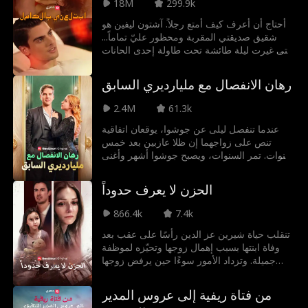
18M
299.9k
تحديات علاقتهما الجديدة متصديين لمحاولات
الأحباء السابقين والفتيات اللئيمات، والأسوأ من
أحتاج أن أعرف كيف أمتع رجلاً. آشتون ليفين هو
ذلك كله، شقيق كايتلين، لتفريقهما.
شقيق صديقتي المقربة ومحظور عليّ تماماً...
حتى غيرت ليلة طائشة تحت طاولة إحدى الحانات
كل شيء. قواعد كونه معلمي في الجنس بسيطة:
لا تقبيل. لا مضاجعة. لا وقوع في الحب. ولكن كلما
رهان الانفصال مع مليارديري السابق
استخدمت جسدي باسم التجربة، أدركت أكثر أن
مجرد الصداقة لا تكفي. هل من المبالغة أن أرغب
2.4M
61.3k
في كل شيء معه؟
عندما تنفصل ليلى عن جوشوا، يوقعان اتفاقية
تنص على زواجهما إن ظلا عازبين بعد خمس
سنوات. تمر السنوات، ويصبح جوشوا أشهر وأغنى
طاهٍ في العالم، ثم يتولى منصب رئيس الطهاة في
المطعم الذي تعمل فيه ليلى. يطالبها جوشوا
الحزن لا يعرف حدوداً
بالوفاء بالعقد، لكن بسبب تدهور حالتها الصحية،
تكذب ليلى وتخبره بأنها مخطوبة. رغم ذلك،
866.4k
7.4k
يشتعل الحب بينهما وتستحيل مقاومته. فهل
سيكتشف جوشوا كذبة ليلى؟ وهل يمكنهما
تنقلب حياة شيرين عز الدين رأسًا على عقب بعد
تعويض ما فاتهما ليعودا معاً وينتصر حبهما؟
وفاة ابنتها بسبب إهمال زوجها وتحيّزه لموظفة
جميلة. وتزداد الأمور سوءًا حين يرفض زوجها
تصديقها، ويظنّ أنها تخفي ابنتهما عنه، فيحوّل
حياتها إلى جحيم لا يُطاق.
من فتاة ريفية إلى عروس المدير