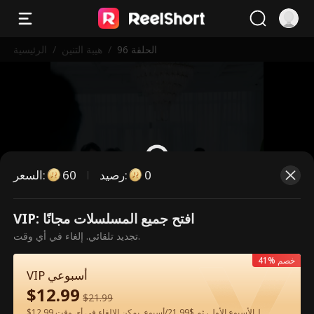
الحلقة 96
/
هيبة التنين
/
الرئيسية
0
:
رصيد
60
:
السعر
VIP: افتح جميع المسلسلات مجانًا
هذه حلقة مدفوعة. يرجى فتح القفل
تجديد تلقائي. إلغاء في أي وقت.
للمشاهدة.
41% خصم
VIP أسبوعي
$
12.99
60
فتح القفل الآن
$
21.99
$12.99 لـالأسبوع الأول، ثم $21.99/أسبوع. يمكن الإلغاء في أي وقت.