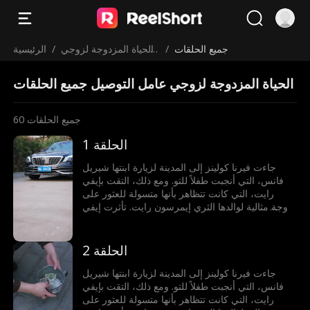
جميع الحلقات
/
الحياة المزدوجة لزوجي
/
الرئيسية
عامل التوصيل
الحياة المزدوجة لزوجي عامل التوصيل جميع الحلقات
جميع الحلقات
60
الحلقة 1
جاءت فيرنا كولينز إلى المدينة لزيارة ابنتها شيريل
فانس، التي أنجبت طفلاً للتو. ومع ذلك، التقت بإيفي
رايت، التي كانت تتظاهر بأنها متسولة للعثور على
زوجة مثالية لوالدها الثري إيمرسون رايت. تأثرت إيفي
بلطف فيرنا ورتبت موعدًا أعمى بين فيرنا وإيمرسون.
إيمرسون، الذي ظن أن فيرنا محتال، تظاهر بأنه عامل
توصيل. لكن لدهشته، لم تهتم فيرنا. أُعجب إيمرسون
الحلقة 2
بلطف ووداعة فيرنا وتزوجها بسرعة. ومع ذلك،
اكتشفت فيرنا في هذا الوقت أن شيريل كانت تخدعها
جاءت فيرنا كولينز إلى المدينة لزيارة ابنتها شيريل
باستخدام أعذار لعدم السماح لها برؤية حفيدها. حتى أن
فانس، التي أنجبت طفلاً للتو. ومع ذلك، التقت بإيفي
شيريل استأجرت ممثلة لتتظاهر بأنها هي في حفلة
رايت، التي كانت تتظاهر بأنها متسولة للعثور على