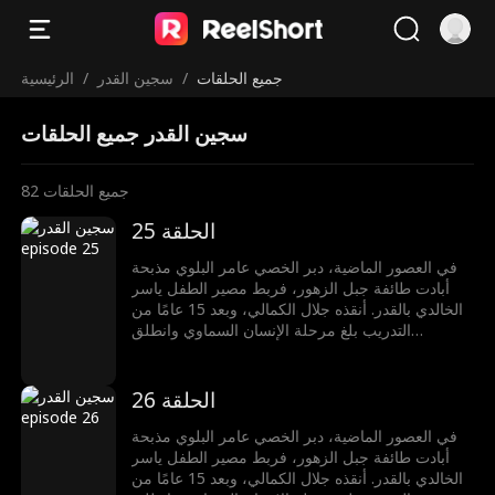
جميع الحلقات
/
سجين القدر
/
الرئيسية
سجين القدر جميع الحلقات
جميع الحلقات
82
الحلقة 25
في العصور الماضية، دبر الخصي عامر البلوي مذبحة
أبادت طائفة جبل الزهور، فربط مصير الطفل ياسر
الخالدي بالقدر. أنقذه جلال الكمالي، وبعد 15 عامًا من
التدريب بلغ مرحلة الإنسان السماوي وانطلق
للانتقام.أنقذ سلمى الشمري من زفافها، قتل زعيم
القميص الدموي، انتزع تقنية السيف المتغطرس،
وضحت أخته سمر بنفسها لحمايته في قاعة النار
الحلقة 26
الحمراء. استعاد ذاكرته بسيف الجبل الأخضر، وتعاون
مع نعيم الوالي لإنقاذ سلطان الدوسري، في طريق
في العصور الماضية، دبر الخصي عامر البلوي مذبحة
مواجهة القدر
أبادت طائفة جبل الزهور، فربط مصير الطفل ياسر
الخالدي بالقدر. أنقذه جلال الكمالي، وبعد 15 عامًا من