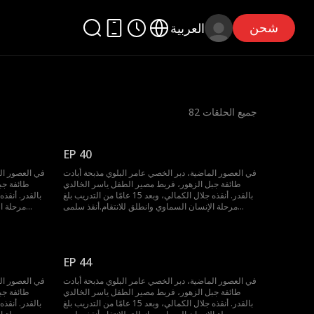
شحن
العربية
جميع الحلقات
82
EP 40
في العصور الماضية، دبر الخصي عامر البلوي مذبحة أبادت
في العصور الم
طائفة جبل الزهور، فربط مصير الطفل ياسر الخالدي
طائفة جب
بالقدر. أنقذه جلال الكمالي، وبعد 15 عامًا من التدريب بلغ
مرحلة الإنسان السماوي وانطلق للانتقام.أنقذ سلمى
مرحلة ا
الشمري من زفافها، قتل زعيم القميص الدموي، انتزع
الشمري من
تقنية السيف المتغطرس، وضحت أخته سمر بنفسها
تقنية ا
لحمايته في قاعة النار الحمراء. استعاد ذاكرته بسيف
لحمايته 
الجبل الأخضر، وتعاون مع نعيم الوالي لإنقاذ سلطان
الجبل ا
EP 44
الدوسري، في طريق مواجهة القدر
في العصور الماضية، دبر الخصي عامر البلوي مذبحة أبادت
في العصور الم
طائفة جبل الزهور، فربط مصير الطفل ياسر الخالدي
طائفة جب
بالقدر. أنقذه جلال الكمالي، وبعد 15 عامًا من التدريب بلغ