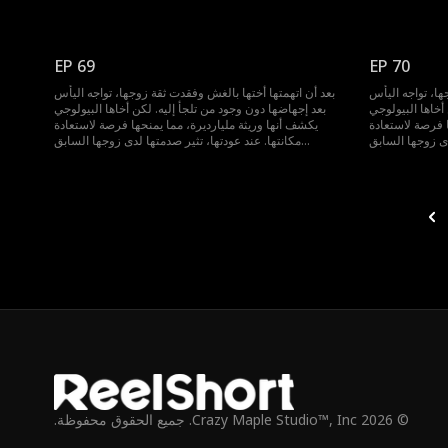
EP 69
EP 70
ها، تواجه اليأس
بعد أن اتهمتها أختها بالغش وفقدت ثقة زوجها، تواجه اليأس
أخاها البيولوجي
بعد إجهاضها دون وجود من تلجأ إليه. لكن أخاها البيولوجي
ا فرصة لاستعادة
يكشف أنها وريثة مليارديرة، مما يمنحها فرصة لاستعادة
مكانتها. عند عودتها، تثير صدمتها لدى زوجها السابق...
© 2026 Crazy Maple Studio™, Inc. جميع الحقوق محفوظة.