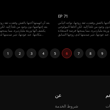
EP 71
 أختها بالغش وفقدت ثقة زوجها، تواجه اليأس
بعد أن اتهمتها أختها بالغش وفقدت ثقة زوج
دون وجود من تلجأ إليه. لكن أخاها البيولوجي
بعد إجهاضها دون وجود من تلجأ إليه. لكن 
ريثة مليارديرة، مما يمنحها فرصة لاستعادة
يكشف أنها وريثة مليارديرة، مما يمنحه
مكانتها. عند عودتها، تثير صدمتها لدى زوجها السابق...
1
2
3
4
5
6
7
8
9
م
عن
ات
شروط الخدمة