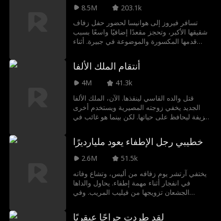
8.5M
203.1k
تسافر فيروز إلى هوانيسا لحضور حفل زفاف
شقيقها الأكبر، وتحجز مقعدًا إضافيًا واسعًا بسبب
قدمها المكسورة والموضوعة في جبيرة. أثناء
الرحلة تأتي امرأة مزعجة مع ابنها المدلل وتطلب
من فيروز تبادل المقعد معهما. بعد ذلك يتعثر
أنتقام الملك الألفا
الطفل بسبب المطبات الهوائية مما يجعل الأم
تتعدى على الطيارين و تطلب عودة الطائرة إلى
4M
41.3k
المطار مما أدى في النهاية إلى هبوط اضطراري
للطائرة. تظهر يارا أخت الأم لتدافع عنها، ثم تتهم
قتل والده القاسي لينقذها. الآن، الملك الألفا
فيروز بأنها عشيقة خطيبها دون أن تدرك أن فيروز
الجديد يخفي زوجته المصيرية ويستخدم أخرى
في الحقيقة هي شقيقته الصغرى. في النهاية
مزيفة ليحافظ على حياتها. لكن بينما هو غائب في
يُلغى حفل الزفاف وتذهب يارا إلى السجن.
ساحة المعركة، تكتشفها المرأة المزيفة وتعذبها
بوحشية. فهل ستبقى على قيد الحياة فترة كافية
خطيبي رجل الإطفاء يعود مليارديرًا
حتى يعود الملك لينتقم لها؟
2.6M
51.5k
يختفي آرتشر يوم زفافه من أليس، وتشاع وفاته
في انفجار أثناء مهمة إطفاء. يحاول والداها
الجشعان تزويجها من فيليب المريب. وفي
الزفاف الجديد، تلتقي أليس بزوجها أخيرا، لكنه
مخطوب لامرأة أخرى.
لقد طردت جراحًا عبقريًا