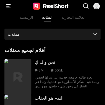
العلامة التجارية
الفئات
الرئيسية
ممثلات
أفلام لجميع ممثلات
نحن والداكِ
3M
50.5k
تعود طالبة جامعية جديدة إلى منزلها لحضور
وليمة عيد الشكر الأسطورية مع عائلتها، وتبدأ في
الشك في وجود شيء خاطئ مع والديها.
الندم هو العقاب