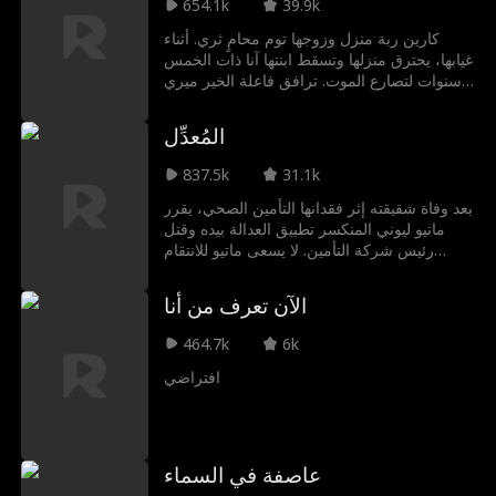
654.1k
39.9k
كارين ربة منزل وزوجها توم محامٍ ثري. أثناء
غيابها، يحترق منزلها وتسقط ابنتها آنا ذات الخمس
سنوات لتصارع الموت. ترافق فاعلة الخير ميري
سيارة الإطفاء التي يقودها النقيب بوب لنقل آنا
إلى الطوارئ لإجراء جراحة عاجلة. في الطريق،
المُعدِّل
تصطدم سيارة الإطفاء بسيارة كارين العائدة للتو
من خيانة زوجها، فتطالبهم بالتوسل إليها ودفع
837.5k
31.1k
التعويضات، مضيعةً وقتهم الثمين. ورغم محاولات
ميري والمسعفة إيف والمارة لإقناعها بإفساح
بعد وفاة شقيقته إثر فقدانها التأمين الصحي، يقرر
الطريق، تتعنت كارين وترفض، غافلة عن أن
ماتيو ليوني المنكسر تطبيق العدالة بيده وقتل
سيارة الإطفاء تحاول إنقاذ ابنتها.
رئيس شركة التأمين. لا يسعى ماتيو للانتقام
فحسب، بل هدفه الأكبر هو فضح شركات التأمين
الصحي الفاسدة التي تستغل المستضعفين. يسبق
الآن تعرف من أنا
الشرطة بخطوة ويترك أدلة توصل رسالته، ليغدو
بطلاً في عيون من ظن الرؤساء الأشرار أن
464.7k
6k
بوسعهم إسكاتهم.
افتراضي
عاصفة في السماء