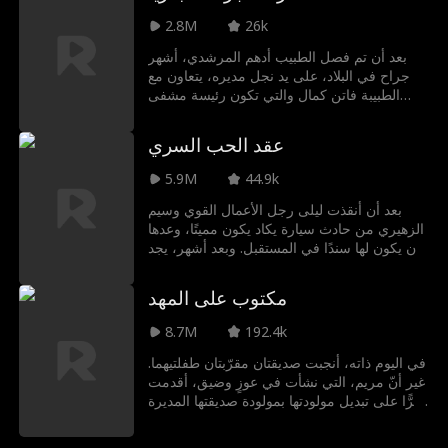
2.8M
26k
بعد أن تم فصل الطبيب أدهم المرشدي، أشهر
جراح في البلاد، على يد نجل مديره، يتعاون مع
الطبيبة فاتن كمال والتي تكون رئيسة مشفى
منافس، وهي طبيبة لامعة وطموحة. مما يدفع
المشفى السابق إلى حافة الإفلاس، وحين يدرك
عقد الحب السري
باسم أنه قد تخلى عن الطبيب الخطأ... يكون
الأوان قد فات
5.9M
44.9k
بعد أن أنقذت ليلى رجل الأعمال القوي وسيم
الزهيري من حادث سيارة يكاد يكون مميتًا، وعدها
بأن يكون لها سندًا في المستقبل. وبعد أشهر، يجد
وسيم ليلى في حفل خطوبة ابن أخيه جمال،
ليكتشف أنها هي خطيبة جمال. ورغم أنه يخبئ
مكتوب على المهد
مشاعره، يهديها وسيم هدية ثمينة من إرث العائلة.
عندما يخونها جمال، تقرر ليلى إنهاء خطوبتها. ومع
8.7M
192.4k
تدهور حالة جدتها بسبب مرض الزهايمر، ورغبتها
في تحقيق أمنية زفاف لم تتحقق، تطلب ليلى من
في اليوم ذاته، أنجبت صديقتان مقرّبتان طفلتيهما.
وسيم أن يتزوجها بعقد سري لمدة سنة. يرى
غير أنّ مريم، التي نشأت في عوزٍ وضيق، أقدمت
وسيم في هذا فرصة ليكسب قلبها، وبينما يظل
سرًّا على تبديل مولودتها بمولودة صديقتها المديرة
يحرص على حمايتها، تبدأ ليلى أيضًا في الوقوع
التنفيذية هالة، طامحة أن تمنح ابنتها حياةً مترفة.
في حبه
لكن ما لم تتوقعه هو أنّ هالة قد رأت كل ما